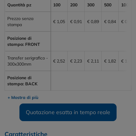
Quantità pz
100
200
300
500
1000
Prezzo senza
€ 1,05
€ 0,91
€ 0,89
€ 0,84
€ 0,78
stampa
Posizione di
stampa: FRONT
Transfer serigrafico -
€ 2,52
€ 2,23
€ 2,11
€ 1,82
€ 1,68
300x300mm
Posizione di
stampa: BACK
+ Mostra di più
Quotazione esatta in tempo reale
Caratteristiche