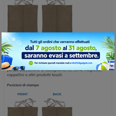
×
TRANSFER DIGITALE DTF
Il transfer DTF (Direct-to-Film) è una tecnica di stampa
che combina la stampa digitale e il trasferimento termico
per applicare immagini su tessuti e altri materiali. Questo
metodo è particolarmente utilizzato per la
personalizzazione di abbigliamento, come magliette,
cappellini e altri prodotti tessili.
Posizioni di stampa
FRONT
BACK