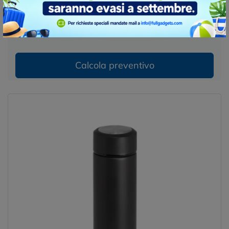
€ 6,18 cad.
prezzo per 50 pz. stampa inclusa
Calcola preventivo