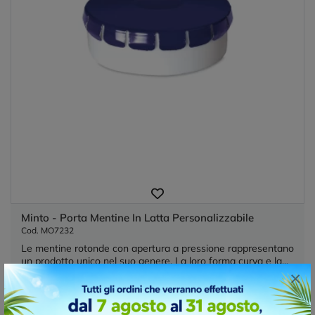
Minto - Porta Mentine In Latta Personalizzabile
Cod. MO7232
Le mentine rotonde con apertura a pressione rappresentano
un prodotto unico nel suo genere. La loro forma curva e la...
×
Materiale :
metallo
Dimensioni :
Ø4,7X1,6 CM
Colori :