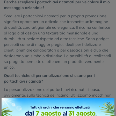
Perché scegliere i portachiavi ricamati per veicolare il mio
messaggio aziendale?
Scegliere i portachiavi ricamati per la propria promozione
significa optare per un articolo che trasmette un'immagine
di qualità, cura artigianale ed eleganza. Il ricamo conferisce
al logo o al design una texture tridimensionale e una
durabilità superiore rispetto ad altre tecniche. Sono gadget
percepiti come di maggior pregio, ideali per fidelizzare
clienti, premiare collaboratori o per associazioni e club che
desiderano un simbolo distintivo. La possibilità di realizzarli
su progetto permette di ottenere un prodotto veramente
unico.
Quali tecniche di personalizzazione si usano per i
portachiavi ricamati?
La personalizzazione dei portachiavi ricamati si basa,
ovviamente, sulla tecnica del ricamo. Utilizziamo macchinari
moderni e filati di alta qualità per riprodurre loghi e design
×
con precisione e brillantezza dei colori. Per progetti su
misura, possiamo definire il tipo di punto, la densità del