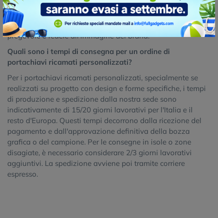
ricamo, la forma del portachiavi, il tipo di tessuto di base e il
bordo (ad esempio, tagliato al laser o con bordo merrow).
L'obiettivo è creare un prodotto che sia esteticamente
pregevole e fedele all'immagine del brand.
Quali sono i tempi di consegna per un ordine di
portachiavi ricamati personalizzati?
Per i portachiavi ricamati personalizzati, specialmente se
realizzati su progetto con design e forme specifiche, i tempi
di produzione e spedizione dalla nostra sede sono
indicativamente di 15/20 giorni lavorativi per l'Italia e il
resto d'Europa. Questi tempi decorrono dalla ricezione del
pagamento e dall'approvazione definitiva della bozza
grafica o del campione. Per le consegne in isole o zone
disagiate, è necessario considerare 2/3 giorni lavorativi
aggiuntivi. La spedizione avviene poi tramite corriere
espresso.