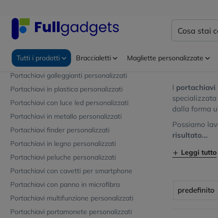
Portachiavi con moschettone
Portachiavi in silicone
Home
Portac
Portachiavi in acrilico sagomati
Portach
Portachiavi con gettone per carrello
Tutti i prodotti
Braccialetti
Magliette personalizzate
Portachiavi apribottiglia personalizzati
Il tuo logo p
Portachiavi galleggianti personalizzati
I
portachiavi
Portachiavi in plastica personalizzati
specializzata
Portachiavi con luce led personalizzati
dalla forma u
Portachiavi in metallo personalizzati
Possiamo lavo
Portachiavi finder personalizzati
risultato...
Portachiavi in legno personalizzati
Leggi tutto
Portachiavi peluche personalizzati
Portachiavi con cavetti per smartphone
Portachiavi con panno in microfibra
predefinito
Portachiavi multifunzione personalizzati
Portachiavi portamonete personalizzati