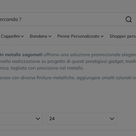
hiavi personalizzati
Portachiavi Custom
Portachiavi metallo sagomat
iavi metallo sagomati
Cappellini
Bandane
Penne Personalizzate
Shopper pers
rende forma: portachiavi in metallo sagomati su misura, unici per 
 in metallo sagomati
offrono una soluzione promozionale elegant
 nella realizzazione su progetto di questi prestigiosi gadget, tras
nica, tagliato con precisione nel metallo.
rare con diverse finiture metalliche, aggiungere smalti colorati n
24