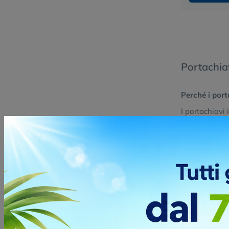
Portachia
Perché i port
I portachiavi 
durabilità ed
unici e altam
dettaglio, id
Quali tecnich
Per creare po
esempio trami
meccanica, con
superficiali (
Quali sono i 