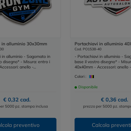
i in alluminio 30x30mm
Portachiavi in alluminio 
30
Cod. PO1538-40
i in alluminio - Sagomato in
- Portachiavi in alluminio - S
ro disegno* - Misura: entro i
base il vostro disegno* - Misur
cessori: anello -...
40x40mm - Accessori: anello -.
Colori :
Disponibile
€ 0,32 cad.
€ 0,36 cad.
per 5000 pz. stampa inclusa
prezzo per 5000 pz. stampa
lcola preventivo
Calcola prevent