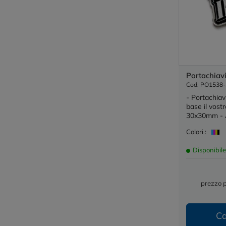
Portachiav
Cod. PO1538-
- Portachiav
base il vost
30x30mm - Ac
Colori :
Disponibile
prezzo 
Ca