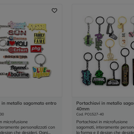
i in metallo sagomato entro
Portachiavi in metallo sag
40mm
30
Cod. PO1527-40
in microfusione
Portachiavi in microfusione
teramente personalizzati con
sagomati, interamente persona
 design che desideri. Ogni...
la forma e il design che desider