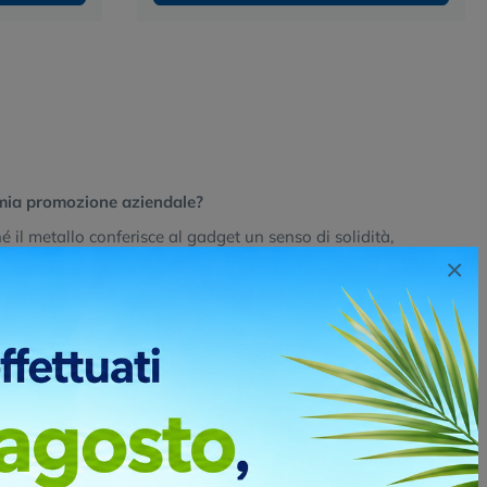
a mia promozione aziendale?
é il metallo conferisce al gadget un senso di solidità,
i riproduce fedelmente il logo o un simbolo aziendale, li rende
×
he comunicano un'immagine di qualità e attenzione al
 messaggio di affidabilità e valore.
vi in metallo sagomati?
 una lastra di metallo che viene tagliata con precisione (ad
La personalizzazione può avvenire tramite incisione laser o
effetto più vivace. Si possono applicare diverse finiture
erato e garantire un prodotto finale di alta qualità.
omati personalizzati?