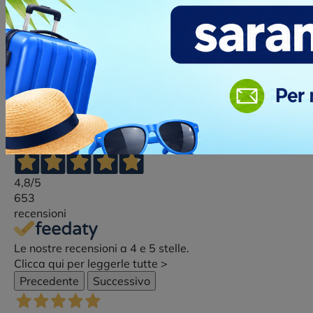
Per i portach
forme specific
per l'Italia 
grafico o del 
Ottimo
4,8
/5
653
recensioni
Le nostre recensioni a 4 e 5 stelle.
Clicca qui per leggerle tutte >
Precedente
Successivo