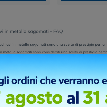
vi in metallo sagomati - FAQ
achiavi in metallo sagomati sono una scelta di prestigio per l
in metallo sagomati sono considerati una scelta di prestigio perch
 eleganza. La possibilità di creare una forma su misura, che magar
ente distintivi. Sono oggetti che vengono conservati a lungo e c
eali per omaggi importanti o per brand che vogliono trasmettere un
e si utilizzano per creare la forma e personalizzare i portachia
rtachiavi in metallo sagomati su progetto, si parte solitamente da
te fustellatura o taglio laser) per ottenere la forma desiderata. 
 la possibilità di riempire le incisioni con smalti colorati per un 
lucide, satinate, anticate) e placcature per ottenere l'aspetto desid
tempi di spedizione per un ordine di portachiavi in metallo sag