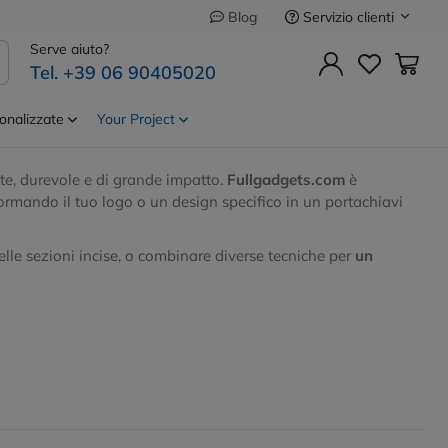
Servizio clienti
Blog
i
Serve aiuto?
Tel. +39 06 90405020
onalizzate
Your Project
il tuo brand con Fullgadgets
e, durevole e di grande impatto.
Fullgadgets.com
è
formando il tuo logo o un design specifico in un portachiavi
elle sezioni incise, o combinare diverse tecniche per
un