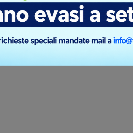
iavi in metallo sagomati personalizzati, soprattutto se richiedono
he e finiture particolari, i tempi di produzione e spedizione dall
e il resto d'Europa. Questi tempi iniziano a decorrere dal ricevime
prototipo. Per le consegne in isole o zone disagiate, si considerano