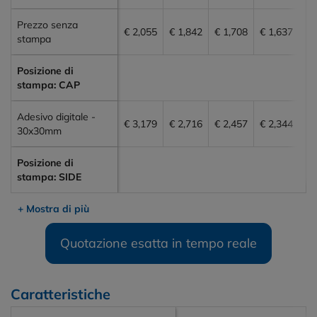
Prezzo senza
€ 2,055
€ 1,842
€ 1,708
€ 1,637
€ 
stampa
Posizione di
stampa: CAP
Adesivo digitale -
€ 3,179
€ 2,716
€ 2,457
€ 2,344
€ 
30x30mm
Posizione di
stampa: SIDE
+ Mostra di più
Quotazione esatta in tempo reale
Caratteristiche