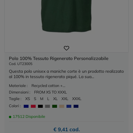
Polo 100% Tessuto Rigenerato Personalizzabile
Cod. UT23005
Questa polo unisex a maniche corte è un prodotto realizzato
al 100% in tessuto rigenerato piqué. La sua...
Materiale :
Recycled cotton +...
Dimensioni :
FROM XS TO XXXL
Taglie :
XS
S
M
L
XL
XXL
XXXL
Colori :
17512 Disponibile
€ 9,41 cad.