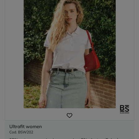
Ultrafit women
Cod. BSW202