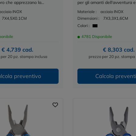
oro che apprezzano la...
per gli amanti dell'avventura e 
acciaio INOX
Materiale :
acciaio INOX
7X4,5X0.1CM
Dimensioni :
7X3,3X1,6CM
Colori :
onibile
4781 Disponibile
€ 4,739 cad.
€ 8,303 cad.
 per 20 pz. stampa inclusa
prezzo per 20 pz. stampa 
lcola preventivo
Calcola prevent