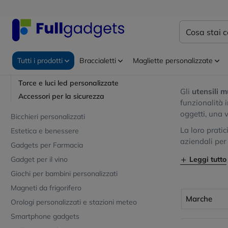
Attrezzi da lavoro
Utensili multifunzione personalizzati
Home
Gadge
Set attrezzi personalizzati
Utensili
Livelle
Metri e flessometri personalizzati
Tutti i prodotti
Braccialetti
Magliette personalizzate
Versatilità e 
Taglierini e coltelli personalizzati
Torce e luci led personalizzate
Gli
utensili m
Accessori per la sicurezza
funzionalità 
oggetti, una v
Bicchieri personalizzati
La loro prati
Estetica e benessere
aziendali per 
Gadgets per Farmacia
Leggi tutto
Gadget per il vino
Giochi per bambini personalizzati
Magneti da frigorifero
Marche
Orologi personalizzati e stazioni meteo
Smartphone gadgets