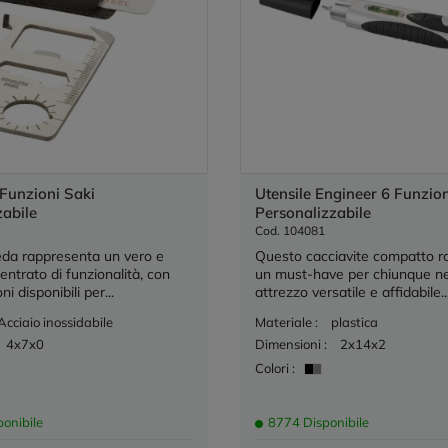
Funzioni Saki
Utensile Engineer 6 Funzion
zabile
Personalizzabile
Cod. 104081
da rappresenta un vero e
Questo cacciavite compatto r
entrato di funzionalità, con
un must-have per chiunque nec
i disponibili per...
attrezzo versatile e affidabile...
Acciaio inossidabile
Materiale :
plastica
4x7x0
Dimensioni :
2x14x2
Colori :
onibile
8774 Disponibile