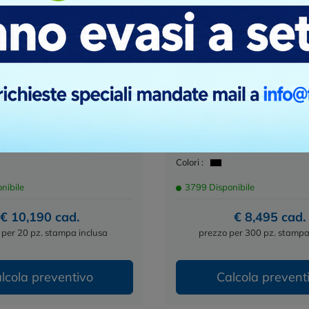
 Funzioni Personalizzabile
Hamlight - Torcia Multi Fu
Personalizzabile
Cod. MO8901
mento multifunzione
 un autentico capolavoro di
Questa torcia multi-funzione 
dotato di ben 16 funzioni e
have per chiunque cerchi un p
versatile e affidabile. Realizzat
Plastica ABS, Acciaio...
Materiale :
acciaio INOX
9x3x4
Dimensioni :
Ø3,8X16 CM
Colori :
nibile
3799 Disponibile
€ 10,190 cad.
€ 8,495 cad.
 per 20 pz. stampa inclusa
prezzo per 300 pz. stampa
lcola preventivo
Calcola prevent