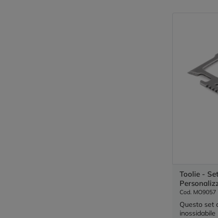
Toolie - Se
Personalizz
Cod. MO9057
Questo set d
inossidabil