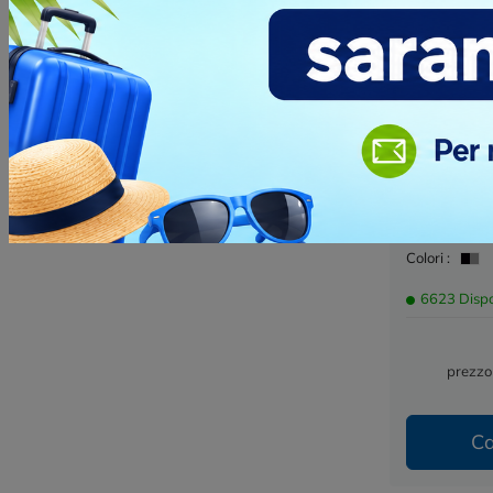
Utensile 16
Cod. 134182
Questo stru
rappresenta
ingegneria, 
bordi...
Materiale :
Dimensioni :
Colori :
6623 Dispo
prezzo
Ca