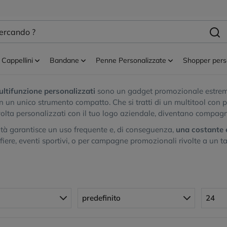
t personalizzati
Attrezzi da lavoro
Utensili multifunzione personalizz
 multifunzione personalizzati
Cappellini
Bandane
Penne Personalizzate
Shopper pers
branding: scopri gli utensili multifunzione, ideali per la personali
ultifunzione personalizzati
sono un gadget promozionale estrema
in un unico strumento compatto. Che si tratti di un multitool con p
olta personalizzati con il tuo logo aziendale, diventano compagni 
cità garantisce un uso frequente e, di conseguenza,
una costante 
fiere, eventi sportivi, o per campagne promozionali rivolte a un ta
predefinito
24