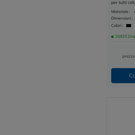
per tutti col
Materiale :
Dimensioni :
Colori :
20825 Disp
prezzo
Ca