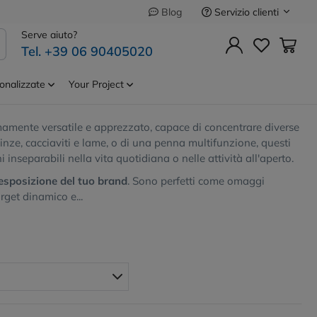
Servizio clienti
Blog
ati
Serve aiuto?
Tel. +39 06 90405020
onalizzate
Your Project
zzazione con il tuo logo aziendale
mente versatile e apprezzato, capace di concentrare diverse
inze, cacciaviti e lame, o di una penna multifunzione, questi
inseparabili nella vita quotidiana o nelle attività all'aperto.
esposizione del tuo brand
. Sono perfetti come omaggi
rget dinamico e...