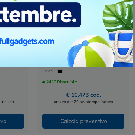
nzione
Aloquin - Pinza Multifunzione
Personalizzabile
Cod. MO8914
è un must-
Questa pinza multifunzione è un autentico
rodotto
capolavoro di ingegneria! Con ben otto
a...
attrezzi a disposizione, non...
Materiale :
acciaio INOX
Dimensioni :
11.5X6.3X2.5CM
Colori :
2427 Disponibile
€ 10,473 cad.
 inclusa
prezzo per 20 pz. stampa inclusa
ivo
Calcola preventivo