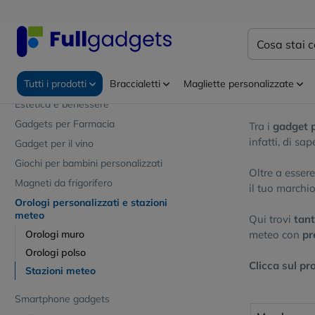
Gadget personalizzati
Accessori auto personalizzati
Home
Gadge
Articoli da giardino personalizzati
Stazion
Attrezzi da lavoro
Tutti i prodotti
Braccialetti
Magliette personalizzate
Bicchieri personalizzati
Stazioni mete
Estetica e benessere
Gadgets per Farmacia
Tra i
gadget p
infatti, di sa
Gadget per il vino
Giochi per bambini personalizzati
Oltre a esser
Magneti da frigorifero
il tuo marchio
Orologi personalizzati e stazioni
meteo
Qui trovi
tant
Orologi muro
meteo con
pr
Orologi polso
Clicca sul pr
Stazioni meteo
Smartphone gadgets