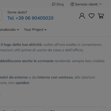
Servizio clienti
Blog
eo
Serve aiuto?
Tel. +39 06 90405020
onalizzate
Your Project
l logo della tua attività
: ooltre all'ora esatta ci consentono,
azioni utili prima di uscire da casa o dall'ufficio.
abbelliscono anche le scrivanie
rendendo sempre ben visibile
etri da esterno
o da
interno con ventosa
, alle stazioni
cora, con
speaker
.
.