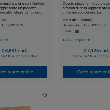
o multifunzione con frontale
Questa stazione meteorologi
appresenta un prodotto
a forma di casa rappresenta 
ersatile, ideale per coloro...
unico nel suo genere. La...
ABS
Materiale :
bambù
13X2,3X13 CM
Dimensioni :
12X8,8X2,6 CM
Colori :
nibile
3860 Disponibile
€ 6,981 cad.
€ 7,125 cad.
 per 50 pz. stampa inclusa
prezzo per 50 pz. stampa 
lcola preventivo
Calcola prevent