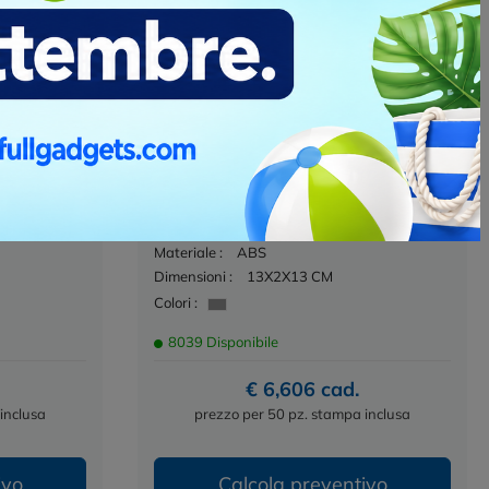
ca
Ripper - Stazione Meteo E Orologio
Personalizzabile
Cod. IT3575
 digitale è
Questa stazione meteo è un prodotto
lay LCD dal
completo e versatile, dotato di molte
funzioni utili per la vita...
Materiale :
ABS
Dimensioni :
13X2X13 CM
Colori :
8039 Disponibile
€ 6,606 cad.
inclusa
prezzo per 50 pz. stampa inclusa
ivo
Calcola preventivo