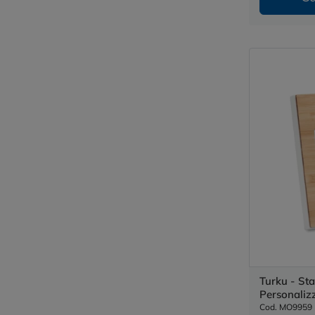
Turku - St
Personaliz
Cod. MO9959