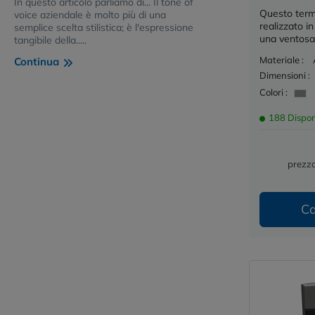
In questo articolo parliamo di... Il tone of
Questo term
voice aziendale è molto più di una
realizzato i
semplice scelta stilistica; è l'espressione
una ventosa 
tangibile della.....
Materiale :
Continua
Dimensioni :
Colori :
188 Dispon
prezzo
Ca