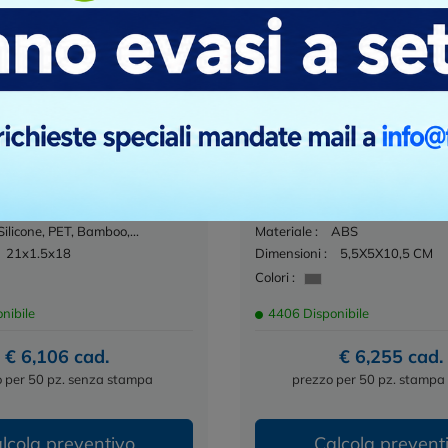
eteorologica In Bambù
Sky - Stazione Meteorologi
abile Colton
Personalizzabile
Cod. KC6460
ione meteorologica in bambù
Questa stazione meteorologica
o unico nel suo genere,
un prodotto dotato di un disp
coloro che...
colore elegante e blu. Le...
Silicone, PET, Bamboo,...
Materiale :
ABS
21x1.5x18
Dimensioni :
5,5X5X10,5 CM
Colori :
nibile
4406 Disponibile
€ 6,106 cad.
€ 6,255 cad.
 per 50 pz. senza stampa
prezzo per 50 pz. stampa 
lcola preventivo
Calcola prevent