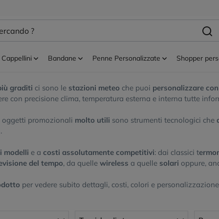
t personalizzati
Orologi personalizzati e stazioni meteo
Stazioni met
i meteo
Cappellini
Bandane
Penne Personalizzate
Shopper pers
o personalizzate con logo
iù graditi
ci sono le
stazioni meteo
che puoi
personalizzare con i
pere con precisione clima, temperatura esterna e interna tutte inform
e oggetti promozionali
molto utili
sono strumenti tecnologici che
.
i modelli
e a
costi assolutamente competitivi
: dai classici t
ermom
evisione del tempo
, da quelle
wireless
a quelle
solari
oppure, an
odotto
per vedere subito dettagli, costi, colori e personalizzazione