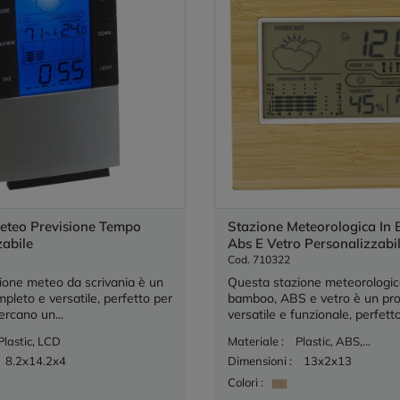
eteo Previsione Tempo
Stazione Meteorologica In
zabile
Abs E Vetro Personalizzabi
Cod. 710322
ione meteo da scrivania è un
Questa stazione meteorologic
pleto e versatile, perfetto per
bamboo, ABS e vetro è un pr
ercano un...
versatile e funzionale, perfetto
Plastic, LCD
Materiale :
Plastic, ABS,...
8.2x14.2x4
Dimensioni :
13x2x13
Colori :