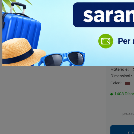
Stazione M
Personalizz
Cod. 866586
Questa staz
è un prodott
perfetto per 
Materiale :
Dimensioni :
Colori :
1408 Dispo
prezzo
Ca