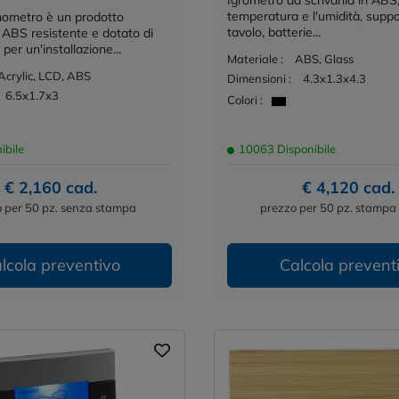
Igrometro da scrivania in ABS,
temperatura e l'umidità, suppor
ometro è un prodotto
tavolo, batterie...
n ABS resistente e dotato di
per un'installazione...
Materiale :
ABS, Glass
Acrylic, LCD, ABS
Dimensioni :
4.3x1.3x4.3
6.5x1.7x3
Colori :
ibile
10063 Disponibile
€ 2,160 cad.
€ 4,120 cad.
 per 50 pz. senza stampa
prezzo per 50 pz. stampa 
lcola preventivo
Calcola prevent