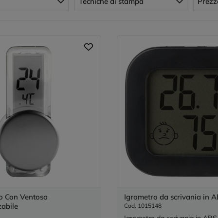
Tecniche di stampa
Prezz
o Con Ventosa
Igrometro da scrivania in A
zabile
Cod. 1015148