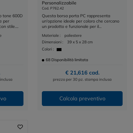
Personalizzabile
Cod. P762.42
wo tone 600D
Questa borsa porta PC rappresenta
e per
un'opzione ideale per coloro che cercano
n stile....
un prodotto e funzionale per il...
e
Materiale :
poliestere
Dimensioni :
39 x 5 x 28 cm
Colori :
68 Disponibilità limitata
.
€ 21,616 cad.
inclusa
prezzo per 30 pz. stampa inclusa
ivo
Calcola preventivo