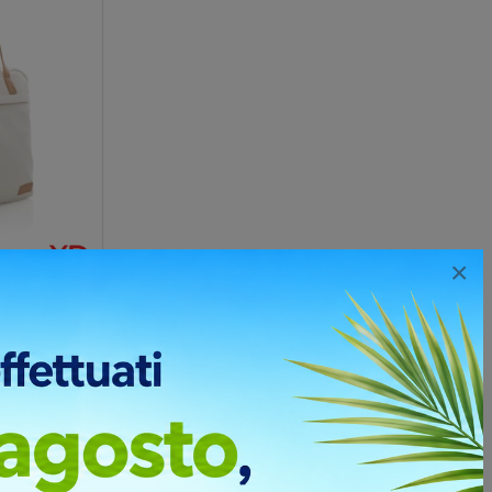
×
16 Once
zabile
 da 16 once
erfetta per