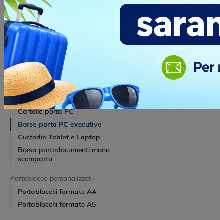
Colori :
Portachiavi in metallo personalizzati
60 Disponib
Portachiavi finder personalizzati
Portachiavi in legno personalizzati
Portachiavi multifunzione personalizzati
prezzo
Portachiavi promozionali in PU e
metallo
Ca
Cartelle per congressi e
portadocumenti
Cartelle porta PC
Borse porta PC executive
Custodie Tablet e Laptop
Borsa portadocumenti mono
scomparto
Portablocco personalizzati
Portablocchi formato A4
Portablocchi formato A5