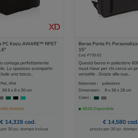
ta PC Kazu AWARE™ RPET
Borsa Porta Pc Personalizz
,6"
15”
Cod. P730.02
a coniuga perfettamente
Questa borsa in poliestere 60
stile. Lo spazioso scomparto
must-have per chi cerca un p
clude una tasca...
versatile . Grazie alla sua...
rPet, rPet
Materiale :
poliestere
39.5 x 8 x 30 cm
Dimensioni :
8 x 38 x 28 cm
Colori :
ilità limitata
6626 Disponibile
€ 14,328 cad.
€ 14,580 cad
 per 30 pz. stampa inclusa
prezzo per 30 pz. stampa 