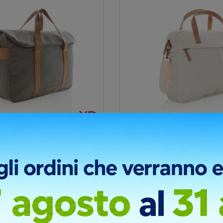
a Pc In Canvas Senza Pvc
Borsa Porta Pc In Canvas 
zabile
Impact Aware™ Personaliz
Cod. P760.23
ando una borsa per il tuo PC
Questa borsa in tela riciclata
ile e funzionalità, questa è la
per portare il PC è la scelta p
a....
chi cerca un prodotto...
Canapa, PU
Materiale :
Cotone riciclato, PU
40 x 35 x 11.5 cm
Dimensioni :
39.5 x 10 x 32 cm