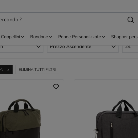
lection
Ufficio ed eventi
Cartelle per congressi e portadocumenti
Bo
orta PC executive XD Collection
Cappellini
Bandane
Penne Personalizzate
Shopper pers
on
Prezzo Ascendente
24
ON
ELIMINA TUTTI FILTRI
X