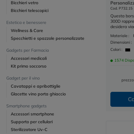
Bicchieri vetro
Personaliz
Cod. P732.15
Bicchieri telescopici
Questa bors
300D rappres
Estetica e benessere
desidera via
Wellness & Care
Materiale :
Specchietti e spazzole personalizzate
Dimensioni :
Colori :
Gadgets per Farmacia
Accessori medicali
1574 Dispo
Kit primo soccorso
Gadget per il vino
prezzo
Cavatappi e apribottiglie
Glacette vino porta ghiaccio
Ca
Smartphone gadgets
Accessori smartphone
Supporto per cellulari
Sterilizzatore Uv-C