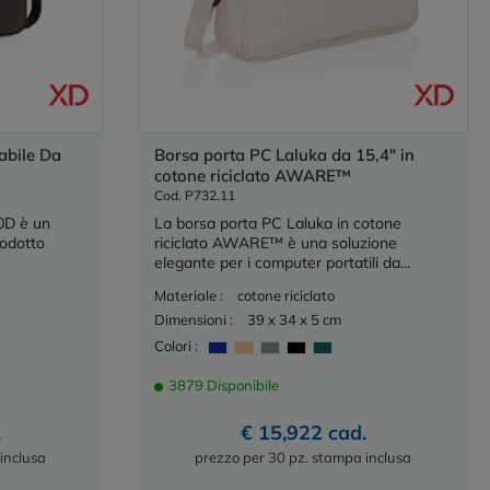
abile Da
Borsa porta PC Laluka da 15,4" in
cotone riciclato AWARE™
Cod. P732.11
0D è un
La borsa porta PC Laluka in cotone
rodotto
riciclato AWARE™ è una soluzione
elegante per i computer portatili da...
Materiale :
cotone riciclato
Dimensioni :
39 x 34 x 5 cm
Colori :
3879 Disponibile
.
€ 15,922 cad.
inclusa
prezzo per 30 pz. stampa inclusa