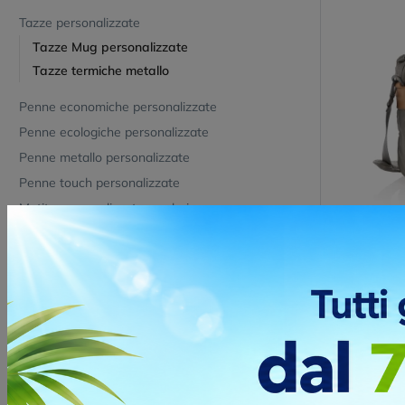
Tazze personalizzate
Tazze Mug personalizzate
Tazze termiche metallo
Penne economiche personalizzate
Penne ecologiche personalizzate
Penne metallo personalizzate
Penne touch personalizzate
Matite personalizzate e colori
Matite personalizzate
Matite infinite
Borsa Port
Personaliz
Set colori bambini
Cod. P729.35
Penne eleganti personalizzate
Se stai cerc
che unisca st
Parure penne
scelta perfett
Portachiavi apribottiglia personalizzati
Materiale :
Dimensioni :
Portachiavi con luce led personalizzati