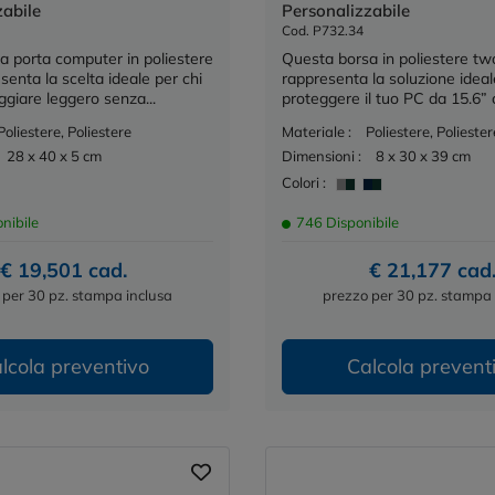
zabile
Personalizzabile
Cod. P732.34
a porta computer in poliestere
Questa borsa in poliestere t
enta la scelta ideale per chi
rappresenta la soluzione ideal
ggiare leggero senza...
proteggere il tuo PC da 15.6” co
Poliestere, Poliestere
Materiale :
Poliestere, Poliester
28 x 40 x 5 cm
Dimensioni :
8 x 30 x 39 cm
Colori :
nibile
746 Disponibile
€ 19,501 cad.
€ 21,177 cad
 per 30 pz. stampa inclusa
prezzo per 30 pz. stampa 
lcola preventivo
Calcola prevent