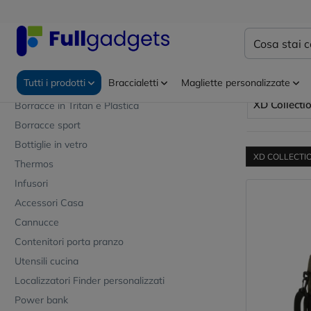
Ufficio ed eventi
Home
XD Col
Abbigliamento Alta visibilità
Borse p
Grembiuli personalizzati
Tutti i prodotti
Braccialetti
Magliette personalizzate
Borracce acciaio
XD Collecti
Borracce in Tritan e Plastica
Borracce sport
Bottiglie in vetro
XD COLLECTI
Thermos
Infusori
Accessori Casa
Cannucce
Contenitori porta pranzo
Utensili cucina
Localizzatori Finder personalizzati
Power bank