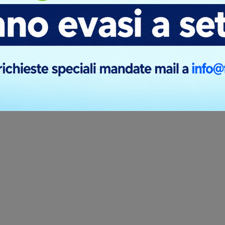
Colori :
ilità limitata
2047 Disponibile
€ 32,455 cad.
€ 38,877 cad
 per 30 pz. stampa inclusa
prezzo per 30 pz. stampa 
lcola preventivo
Calcola prevent