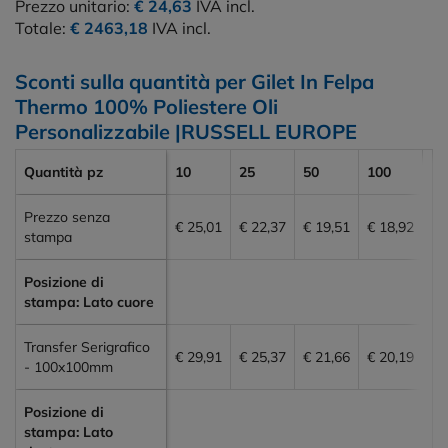
Prezzo unitario:
€ 24,63
IVA incl.
Totale:
€ 2463,18
IVA incl.
Sconti sulla quantità per Gilet In Felpa
Thermo 100% Poliestere Oli
Personalizzabile |RUSSELL EUROPE
Quantità pz
10
25
50
100
20
Prezzo senza
€ 25,01
€ 22,37
€ 19,51
€ 18,92
€ 
stampa
Posizione di
stampa: Lato cuore
Transfer Serigrafico
€ 29,91
€ 25,37
€ 21,66
€ 20,19
€ 
- 100x100mm
Posizione di
stampa: Lato