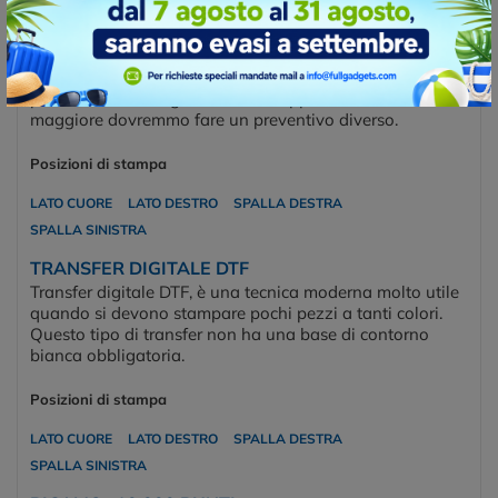
realizzare un ricamo serve un programma che elabora il
file del logo convertendolo in una serie di “punti” che le
macchine ricamatrici possono applicare sui più svariati
tessuti. Il prezzo che offriamo è per un massimo di 5.000
punti, in caso di loghi che ne sviluppano un numero
maggiore dovremmo fare un preventivo diverso.
Posizioni di stampa
LATO CUORE
LATO DESTRO
SPALLA DESTRA
SPALLA SINISTRA
TRANSFER DIGITALE DTF
Transfer digitale DTF, è una tecnica moderna molto utile
quando si devono stampare pochi pezzi a tanti colori.
Questo tipo di transfer non ha una base di contorno
bianca obbligatoria.
Posizioni di stampa
LATO CUORE
LATO DESTRO
SPALLA DESTRA
SPALLA SINISTRA