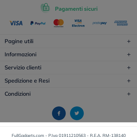
Pagine utili
Informazioni
Servizio clienti
Spedizione e Resi
Condizioni
FullGadgets.com - P.Iva 01911210563 - R.E.A. RM-138140