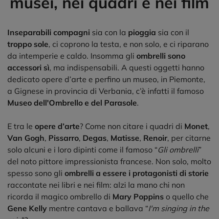
musei, nei quadri e nei film
Inseparabili compagni
sia con la
pioggia
sia con il
troppo sole
, ci coprono la testa, e non solo, e ci riparano
da intemperie e caldo. Insomma gli
ombrelli sono
accessori sì
, ma indispensabili. A questi oggetti hanno
dedicato opere d’arte e perfino
un museo, in Piemonte,
a Gignese in provincia di Verbania, c’è infatti il famoso
Museo dell'Ombrello e del Parasole
.
E tra le
opere d’arte
? Come non citare i quadri di
Monet
,
Van Gogh
,
Pissarro
,
Degas
,
Matisse
,
Renoir
, per citarne
solo alcuni e i loro dipinti come il famoso “
Gli ombrelli
”
del noto pittore impressionista francese. Non solo, molto
spesso sono gli
ombrelli a essere i protagonisti di storie
raccontate nei libri e nei film: alzi la mano chi non
ricorda il magico ombrello di
Mary Poppins
o quello che
Gene Kelly
mentre cantava e ballava “
I'm singing in the