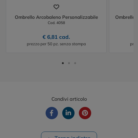
Ombrello Arcobaleno Personalizzabile
Ombrello A
Cod. 4058
€ 6,81 cad.
prezzo per 50 pz. senza stampa
prez
Condivi articolo