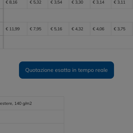
€ 8,16
€ 5,32
€ 3,54
€ 3,30
€ 3,14
€ 3,11
€ 11,99
€ 7,95
€ 5,16
€ 4,32
€ 4,06
€ 3,75
Quotazione esatta in tempo reale
iestere, 140 g/m2