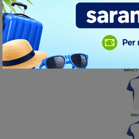
RIG
DTF TRANSFER
2
Posizio
IMPACT 
RIG