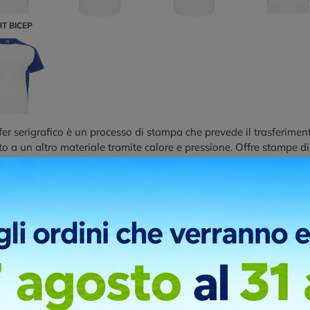
HT BICEP
sfer serigrafico è un processo di stampa che prevede il trasferim
o a un altro materiale tramite calore e pressione. Offre stampe di 
ionali.
ni di stampa
FULL FRONT
IMPACT UPPER BACK
HIGH BACK
LEFT CHES