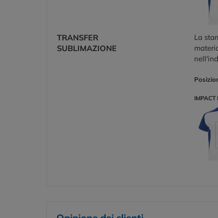
TRANSFER
La stam
SUBLIMAZIONE
materia
nell'in
Posizio
IMPACT 
Opinione dei clienti