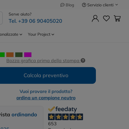
Servizio clienti
Blog
Precedente
Successivo
Serve aiuto?
Tel. +39 06 90405020
he corte unisex
Cod.
R6399
onalizzate
Your Project
Bozza grafica prima della stampa
Calcola preventivo
Vuoi provare il prodotto?
ordina un campione neutro
vista
ordinando
653