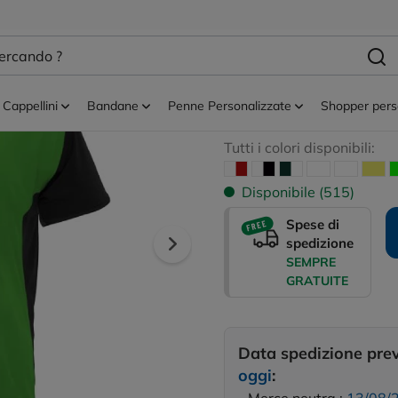
 sportivo
Maglie running
T-shirt a manic
Bugatti
Cappellini
Bandane
Penne Personalizzate
Shopper pers
Tutti i colori disponibili:
Disponibile (515)
Spese di
spedizione
SEMPRE
GRATUITE
Data spedizione pre
oggi
: