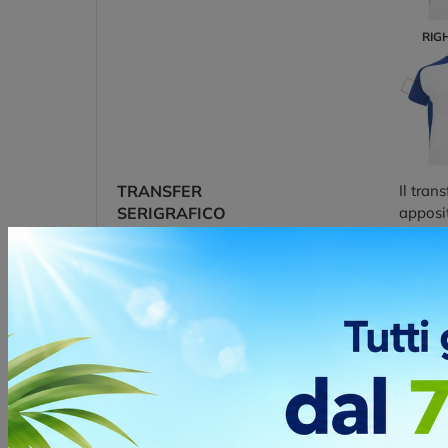
RIG
TRANSFER
Il tran
SERIGRAFICO
apposit
promoz
Posizio
IMPACT 