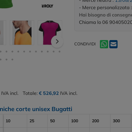
- Merce neutra :
13/08/
- Merce personalizzata 
Hai bisogno di consegne
Chiama lo 06 9040502
CONDIVIDI
IVA incl.
Totale:
€ 526,92
IVA incl.
aniche corte unisex Bugatti
10
25
50
100
200
300