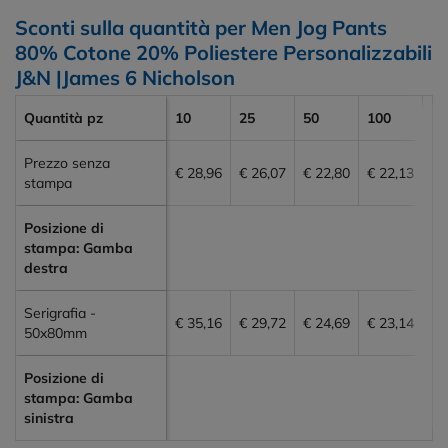
Sconti sulla quantità per Men Jog Pants
80% Cotone 20% Poliestere Personalizzabili
J&N |James 6 Nicholson
Quantità pz
10
25
50
100
20
Prezzo senza
€ 28,96
€ 26,07
€ 22,80
€ 22,13
€ 
stampa
Posizione di
stampa: Gamba
destra
Serigrafia -
€ 35,16
€ 29,72
€ 24,69
€ 23,14
€ 
50x80mm
Posizione di
stampa: Gamba
sinistra