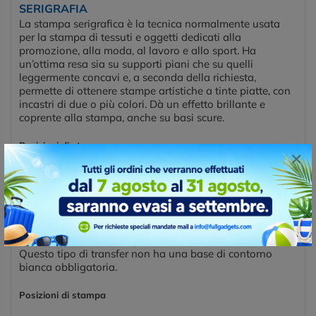
SERIGRAFIA
La stampa serigrafica è la tecnica normalmente usata
per la stampa di tessuti e oggetti dedicati alla
promozione, alla moda, al lavoro e allo sport. Ha
un’ottima resa sia su supporti piani che su quelli
leggermente concavi e, a seconda della richiesta,
permette di ottenere stampe artistiche a tinte piatte, con
incastri di due o più colori. Dà un effetto brillante e
coprente alla stampa, anche su basi scure.
Posizioni di stampa
×
GAMBA DESTRA
GAMBA SINISTRA
GAMBA DESTRA
GAMBA SINISTRA
TRANSFER DIGITALE DTF
Transfer digitale DTF, è una tecnica moderna molto utile
quando si devono stampare pochi pezzi a tanti colori.
Questo tipo di transfer non ha una base di contorno
bianca obbligatoria.
Posizioni di stampa