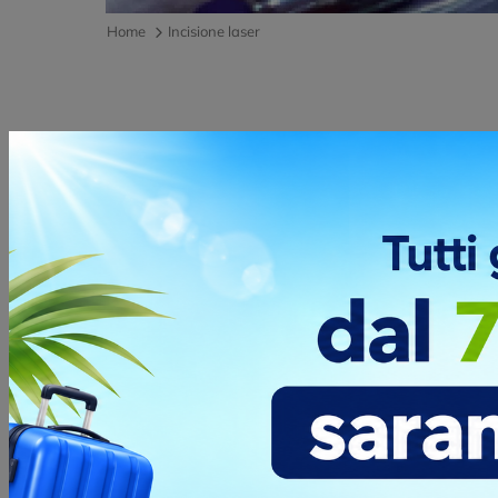
Home
Incisione laser
Consegne rapide, sicure e per qualsiasi
tua esigenza
Spedizioni affidabili e puntuali per ogni
esigenza. Anche per consegne urgenti, il
nostro team è sempre pronto a supportarti.