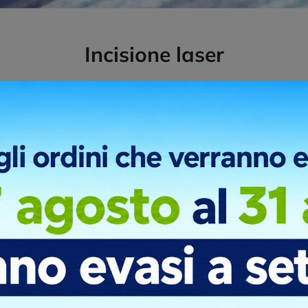
Incisione laser
Torna indietro
Bozza grafica gratuita
Realizziamo gratuitamente una bozza
grafica personalizzata per mostrarti il
risultato finale prima della produzione.