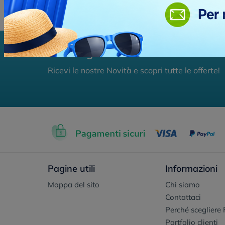
Iscriviti gratuitamente alla nostra 
Ricevi le nostre Novità e scopri tutte le offerte!
Pagine utili
Informazioni
Mappa del sito
Chi siamo
Contattaci
Perché scegliere 
Portfolio clienti