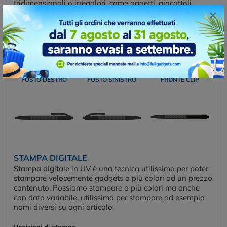
tridimensionali o irregolari, come oggetti, giocattoli,
×
penne, tazze e molti altri materiali. Questa tecnica di
stampa è spesso utilizzata per prodotti promozionali,
personalizzazioni di oggetti e produzione di piccoli
articoli.
Posizioni di stampa
FUSTO DESTRO
FUSTO SINISTRO
FRONTE CLIP
STAMPA DIGITALE
Stampa digitale in UV è una tecnica utilissima per poter
stampare velocemente gadgets a più colori ad un prezzo
contenuto. Possiamo stampare a più colori ma anche
con dato variabile, utilissimo per stampare ad esempio
nomi diversi su ogni articolo.
Posizioni di stampa