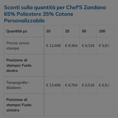
Sconti sulla quantità per Chef'S Zandana
65% Poliestere 35% Cotone
Personalizzabile
Quantità pz
10
25
50
100
2
Prezzo senza
€ 12,408
€ 8,364
€ 6,318
€ 5,837
€
stampa
Posizione di
stampa: Fusto
destro
Tampografia -
€ 13,408
€ 8,764
€ 6,518
€ 6,527
€
60x6mm
Posizione di
stampa: Fusto
sinistro