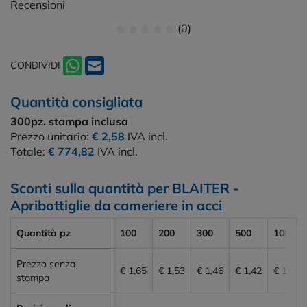
Recensioni
(0)
CONDIVIDI
Quantità consigliata
300pz.
stampa inclusa
Prezzo unitario:
€ 2,58
IVA incl.
Totale:
€ 774,82
IVA incl.
Sconti sulla quantità per BLAITER -
Apribottiglie da cameriere in acci
Quantità pz
100
200
300
500
1000
Prezzo senza
€ 1,65
€ 1,53
€ 1,46
€ 1,42
€ 1,37
stampa