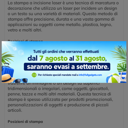
La stampa a incisione laser è una tecnica di marcatura o
decorazione che utilizza un laser per incidere un design
o un testo su una varietà di materiali. Questo metodo di
stampa offre precisione, durata e una vasta gamma di
applicazioni su oggetti come metallo, plastica, legno,
vetro e molti altri.
Posizioni di stampa
×
OPENER SIDE 1
OPENER SIDE 2
OPENER SIDE 3
TAMPOGRAFIA
La tampografia è una tecnica di stampa che consente di
trasferire un'immagine o un design su superfici
tridimensionali o irregolari, come oggetti, giocattoli,
penne, tazze e molti altri materiali. Questa tecnica di
stampa è spesso utilizzata per prodotti promozionali,
personalizzazioni di oggetti e produzione di piccoli
articoli.
Posizioni di stampa