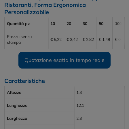
Ristoranti, Forma Ergonomica
Personalizzabile
Quantità pz
10
20
30
50
100
Prezzo senza
€ 5,22
€ 3,42
€ 2,82
€ 1,48
€ 0,99
stampa
Quotazione esatta in tempo reale
Caratteristiche
Altezza
1.3
Lunghezza
12.1
Larghezza
2.3