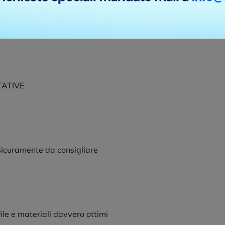
i. Azienda molto seria
TATIVE
 sicuramente da consigliare
file e materiali davvero ottimi