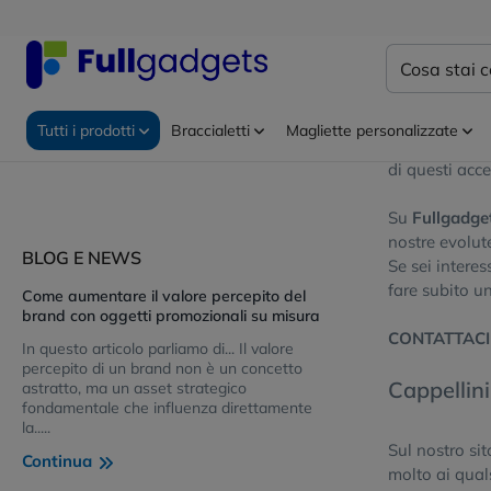
Home
Atlant
Atlantis
Tutti i prodotti
Braccialetti
Magliette personalizzate
Atlantis
è un
di questi acces
Su
Fullgadge
nostre evolut
BLOG E NEWS
Se sei interes
fare subito u
Come aumentare il valore percepito del
brand con oggetti promozionali su misura
CONTATTAC
In questo articolo parliamo di... Il valore
percepito di un brand non è un concetto
Cappellin
astratto, ma un asset strategico
fondamentale che influenza direttamente
la.....
Sul nostro si
Continua
molto ai quals