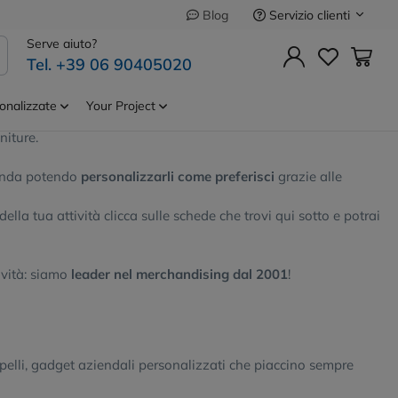
Servizio clienti
Blog
Serve aiuto?
Tel. +39 06 90405020
onalizzate
Your Project
igliamento e accessori di alta qualità.
Il rapporto costi/qualità
niture.
ienda potendo
personalizzarli come preferisci
grazie alle
della tua attività clicca sulle schede che trovi qui sotto e potrai
ività: siamo
leader nel merchandising dal 2001
!
ppelli, gadget aziendali personalizzati che piaccino sempre