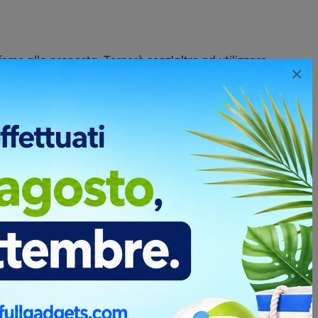
fome alla proposta. Tornerò senz'altro ad utilizzare
×