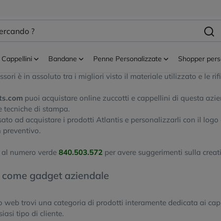
is
 - Cappelli
Cappellini
Bandane
Penne Personalizzate
Shopper pers
a delle
più note marche produttrici di cappelli
, e in generale abb
sori è in assoluto tra i migliori visto il materiale utilizzato e le rifi
ts.com
puoi acquistare online zuccotti e cappellini di questa az
e tecniche di stampa.
sato ad acquistare i prodotti Atlantis e personalizzarli con il logo 
n preventivo.
I
al numero verde
840.503.572
per avere suggerimenti sulla creat
i come gadget aziendale
to web trovi una categoria di prodotti interamente dedicata ai ca
iasi tipo di cliente.