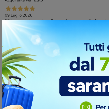
Acquirente verificato
09 Luglio 2026
Ottima esperienza, sia nello scambio chiaro e diretto di i
questo servizio di personalizzazione prodotto.
Acquirente verificato
09 Luglio 2026
ottima assistenza in tutte le fasi dell'acquisto e della spe
Acquirente verificato
09 Luglio 2026
Precisi, veloci, cordiali e disponibili nelle richieste telefo
Acquirente verificato