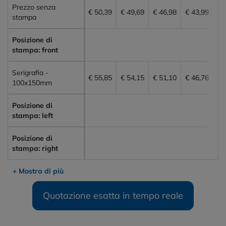
Prezzo senza
€ 50,39
€ 49,69
€ 46,98
€ 43,99
€ 
stampa
Posizione di
stampa: front
Serigrafia -
€ 55,85
€ 54,15
€ 51,10
€ 46,76
€ 
100x150mm
Posizione di
stampa: left
Posizione di
stampa: right
+ Mostra di più
Quotazione esatta in tempo reale