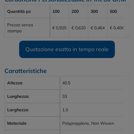
Quantità pz
100
200
300
500
10
Prezzo senza
€ 0,925
€ 0,620
€ 0,464
€ 0,406
€ 
stampa
Quotazione esatta in tempo reale
Caratteristiche
Altezza
40.5
Lunghezza
33
Larghezza
1.3
Materiale
Polypropylene, Non Woven