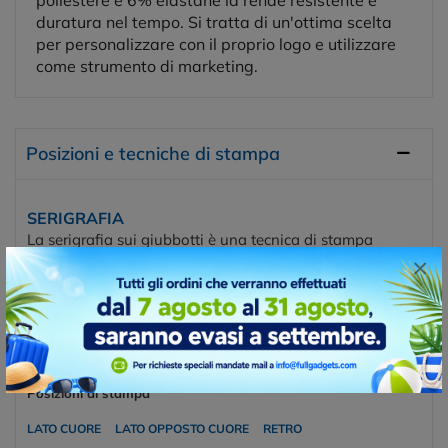
duratura nel tempo. Si tratta di un'ottima scelta
per personalizzare con il proprio logo e utilizzare
come strumento di marketing.
Posizioni e tecniche di stampa
SERIGRAFIA
La serigrafia sui giubbotti è una tecnica di stampa
utilizzata per applicare disegni, loghi o testi su giacconi
×
utilizzando il metodo della serigrafia. Questa tecnica
coinvolge la creazione di uno stencil o un telo di seta con
aree aperte corrispondenti al design desiderato,
attraverso le quali viene passato l'inchiostro sulla
superficie del giubbotto.
Posizioni di stampa
LATO CUORE
LATO OPPOSTO CUORE
RETRO