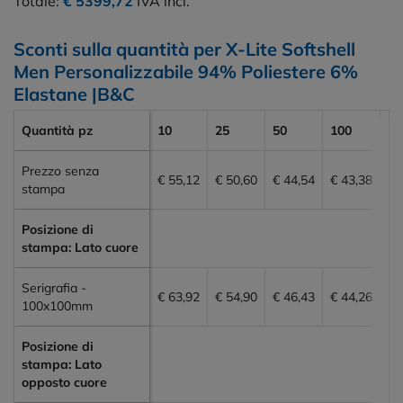
Totale:
€ 5399,72
IVA incl.
Sconti sulla quantità per X-Lite Softshell
Men Personalizzabile 94% Poliestere 6%
Elastane |B&C
Quantità pz
10
25
50
100
20
Prezzo senza
€ 55,12
€ 50,60
€ 44,54
€ 43,38
€ 
stampa
Posizione di
stampa: Lato cuore
Serigrafia -
€ 63,92
€ 54,90
€ 46,43
€ 44,26
€ 
100x100mm
Posizione di
stampa: Lato
opposto cuore