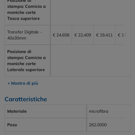
Posizione di
stampa: Camicia a
maniche corte
Tasca superiore
Transfer Digitale -
€ 24,658
€ 22,409
€ 19,411
€ 17,788
40x30mm
Posizione di
stampa: Camicia a
maniche corte
Laterale superiore
+ Mostra di più
Caratteristiche
Materiale
microfibra
Peso
262.0000