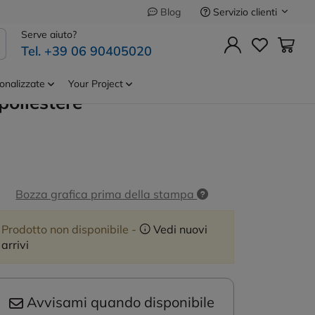
Servizio clienti
Blog
Precedente
Successivo
Serve aiuto?
Tel. +39 06 90405020
a da cucina
Cod.
36161
), realizzata in
onalizzate
Your Project
poliestere
Bozza grafica prima della stampa
Prodotto non disponibile -
Vedi nuovi
arrivi
Avvisami quando disponibile