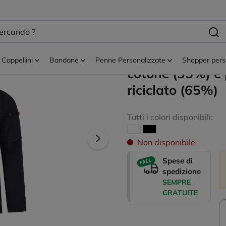
zzati
VL AGNI. Giacc
unisex (190 g/m²
Cappellini
Bandane
Penne Personalizzate
Shopper pers
cotone (35%) e 
riciclato (65%)
Tutti i colori disponibili:
Non disponibile
Spese di
spedizione
SEMPRE
GRATUITE