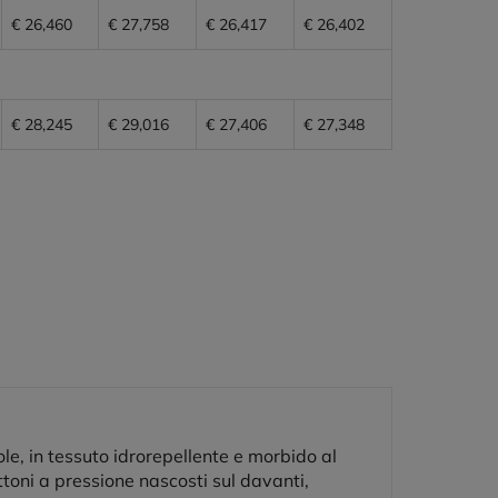
€ 26,460
€ 27,758
€ 26,417
€ 26,402
€ 28,245
€ 29,016
€ 27,406
€ 27,348
le, in tessuto idrorepellente e morbido al
toni a pressione nascosti sul davanti,