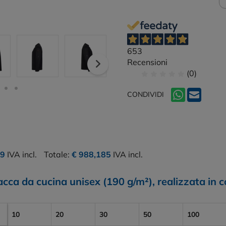
653
Recensioni
(0)
CONDIVIDI
09
IVA incl.
Totale:
€ 988,185
IVA incl.
cca da cucina unisex (190 g/m²), realizzata in c
10
20
30
50
100