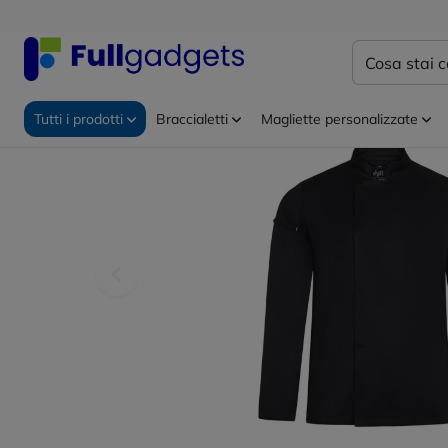
Home
Abbigliamento da lavoro
Grembiuli personali
Tutti i prodotti
Braccialetti
Magliette personalizzate