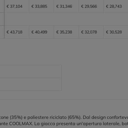
€ 37,104
€ 33,885
€ 31,346
€ 29,566
€ 28,743
€ 43,718
€ 40,499
€ 35,238
€ 32,078
€ 30,528
one (35%) e poliestere riciclato (65%). Dal design confortevo
irante COOLMAX. La giacca presenta un'apertura laterale, bot