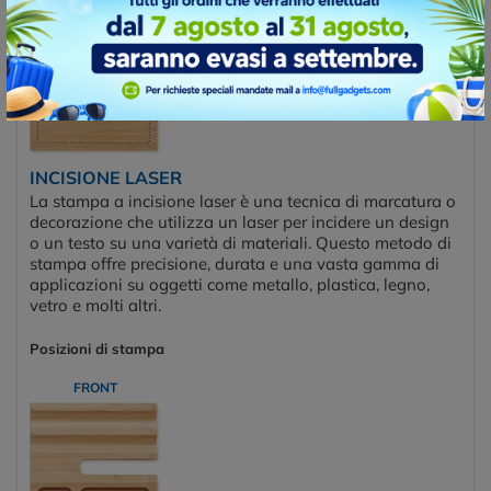
INCISIONE LASER
La stampa a incisione laser è una tecnica di marcatura o
decorazione che utilizza un laser per incidere un design
o un testo su una varietà di materiali. Questo metodo di
stampa offre precisione, durata e una vasta gamma di
applicazioni su oggetti come metallo, plastica, legno,
vetro e molti altri.
Posizioni di stampa
FRONT