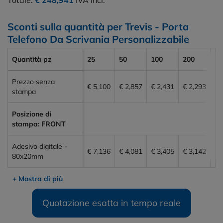
Sconti sulla quantità per Trevis - Porta
Telefono Da Scrivania Personalizzabile
Quantità pz
25
50
100
200
30
Prezzo senza
€ 5,100
€ 2,857
€ 2,431
€ 2,293
€ 
stampa
Posizione di
stampa: FRONT
Adesivo digitale -
€ 7,136
€ 4,081
€ 3,405
€ 3,142
€ 
80x20mm
+ Mostra di più
Quotazione esatta in tempo reale