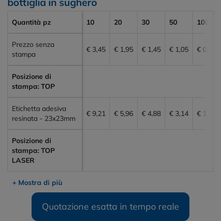
bottiglia in sughero
Quantità pz
10
20
30
50
100
Prezzo senza
€ 3,45
€ 1,95
€ 1,45
€ 1,05
€ 0,75
stampa
Posizione di
stampa: TOP
Etichetta adesiva
€ 9,21
€ 5,96
€ 4,88
€ 3,14
€ 1,95
resinata - 23x23mm
Posizione di
stampa: TOP
LASER
+ Mostra di più
Quotazione esatta in tempo reale