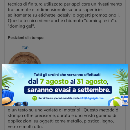
tecnica di finitura utilizzata per applicare un rivestimento
trasparente e tridimensionale su una superficie,
solitamente su etichette, adesivi o oggetti promozionali.
Questa tecnica viene anche chiamata "doming resin" o
"doming gel".
Posizioni di stampa
TOP
×
INCISIONE LASER
La stampa a incisione laser è una tecnica di marcatura o
decorazione che utilizza un laser per incidere un design
o un testo su una varietà di materiali. Questo metodo di
stampa offre precisione, durata e una vasta gamma di
applicazioni su oggetti come metallo, plastica, legno,
vetro e molti altri.