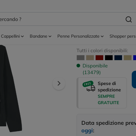
zati
Pile personalizzati donna
Stella Guider - 
da donna
Cappellini
Bandane
Penne Personalizzate
Shopper pers
Tutti i colori disponibili:
Disponibile
(13479)
Spese di
spedizione
SEMPRE
GRATUITE
Data spedizione pre
oggi
: