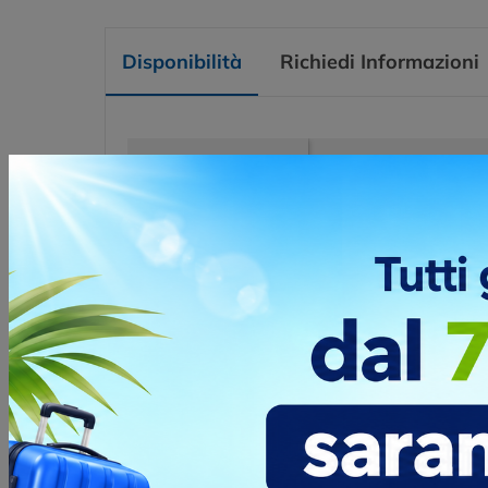
Disponibilità
Richiedi Informazioni
Colore
Disponibilità
XS
antracite
104
kaki
135
bordeaux
143