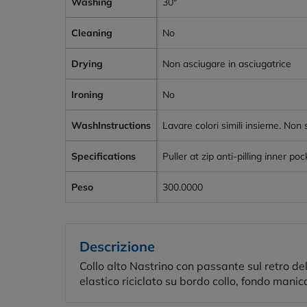
Washing
30°
Cleaning
No
Drying
Non asciugare in asciugatrice
Ironing
No
WashInstructions
Lavare colori simili insieme. Non s
Specifications
Puller at zip anti-pilling inner po
Peso
300.0000
Descrizione
Collo alto Nastrino con passante sul retro del
elastico riciclato su bordo collo, fondo manic