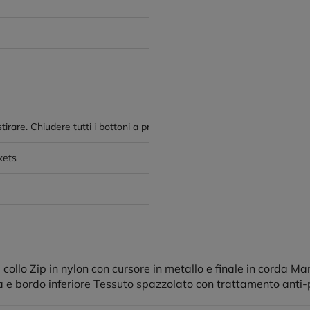
tirare. Chiudere tutti i bottoni a pressione prima del lavaggio. Asciugare
ckets
 collo Zip in nylon con cursore in metallo e finale in corda Ma
a e bordo inferiore Tessuto spazzolato con trattamento anti-pi