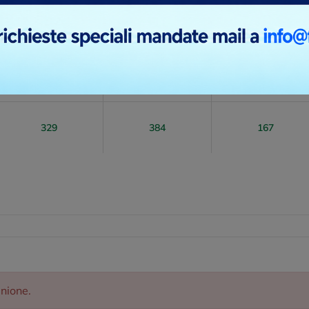
911
894
576
Prossimi arrivi
Prossimi arrivi
Prossimi arrivi
847
1.198
643
Prossimi arrivi
Prossimi arrivi
Prossimi arrivi
329
384
167
inione.