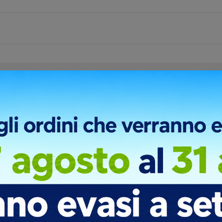
S
M
L
279
410
176
261
404
205
269
358
120