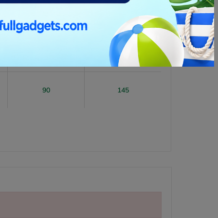
164
87
Prossimi arrivi
Prossimi arrivi
269
99
Prossimi arrivi
Prossimi arrivi
90
145