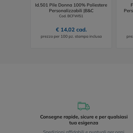
Id.501 Pile Donna 100% Poliestere
F
Personalizzabili |B&C
Pers
Cod. BCFWI51
€ 14,02 cad.
prezzo per 100 pz. stampa inclusa
pre
Consegne rapide, sicure e per qualsiasi
tua esigenza
Spedizioni affidabili e puntuali per ogni