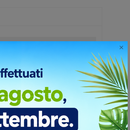
×
XL
XXL
81
99
141
150
122
146