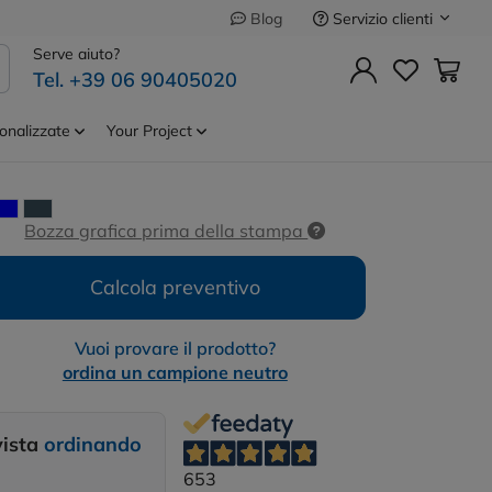
Servizio clienti
Blog
Precedente
Successivo
Serve aiuto?
Tel. +39 06 90405020
La giacca in pile
Cod.
STJW239
onalizzate
Your Project
Bozza grafica prima della stampa
Calcola preventivo
Vuoi provare il prodotto?
ordina un campione neutro
vista
ordinando
653