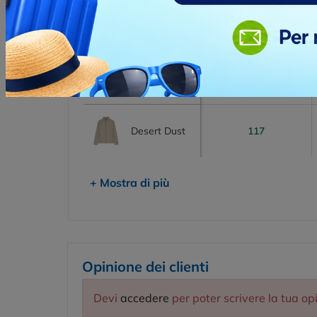
Nero
272
156
blu marino francese
Prossimi arrivi
Desert Dust
117
+ Mostra di più
Opinione dei clienti
Devi
accedere
per poter scrivere la tua op