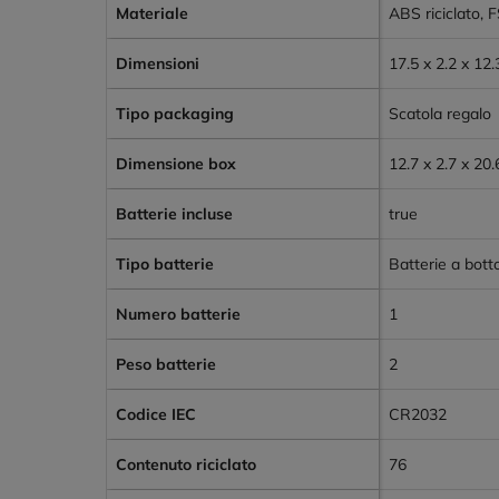
Materiale
ABS riciclato,
Dimensioni
17.5 x 2.2 x 12
Tipo packaging
Scatola regalo
Dimensione box
12.7 x 2.7 x 20
Batterie incluse
true
Tipo batterie
Batterie a bott
Numero batterie
1
Peso batterie
2
Codice IEC
CR2032
Contenuto riciclato
76