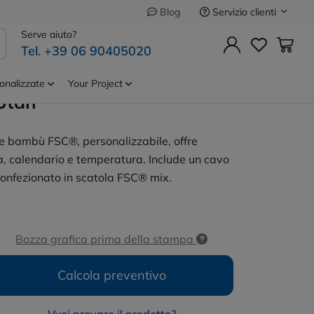
Servizio clienti
Blog
Precedente
Successivo
Serve aiuto?
Tel. +39 06 90405020
 Led
Cod.
P279.31
 In Plastica Rcs
onalizzate
Your Project
Utah
o e bambù FSC®, personalizzabile, offre
lia, calendario e temperatura. Include un cavo
 confezionato in scatola FSC® mix.
Bozza grafica prima della stampa
Calcola preventivo