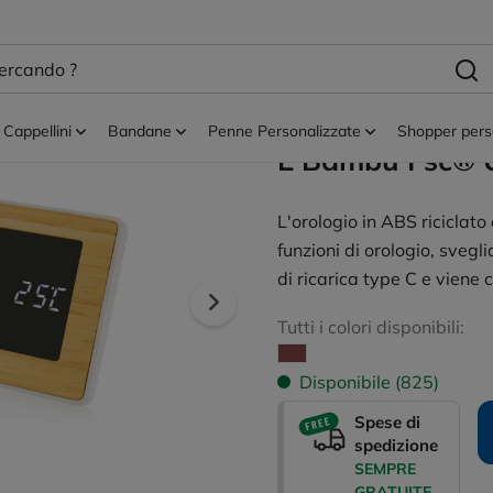
izzati
Orologi da scrivania
Stazione Meteo
Personalizzabile
Cappellini
Bandane
Penne Personalizzate
Shopper pers
E Bambù Fsc® 
L'orologio in ABS riciclat
funzioni di orologio, sveg
di ricarica type C e viene
Tutti i colori disponibili:
Disponibile (825)
Spese di
spedizione
SEMPRE
GRATUITE