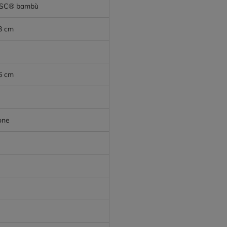
 FSC® bambù
.3 cm
.6 cm
one