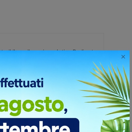
tenibile per il proprio marketing. Realizzata
×
peso totale dell'articolo. La certificazione
ni come orologio, sveglia, calendario,
tà. Inoltre, include un cavo di ricarica di