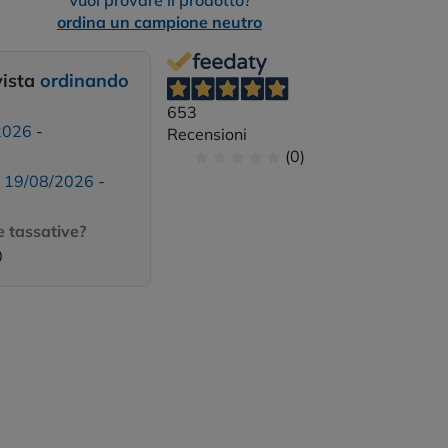
Vuoi provare il prodotto?
ordina un campione neutro
vista
ordinando
653
2026
-
Recensioni
(0)
:
19/08/2026
-
 tassative?
0