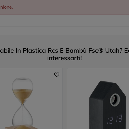
inione.
bile In Plastica Rcs E Bambù Fsc® Utah? Ec
interessarti!