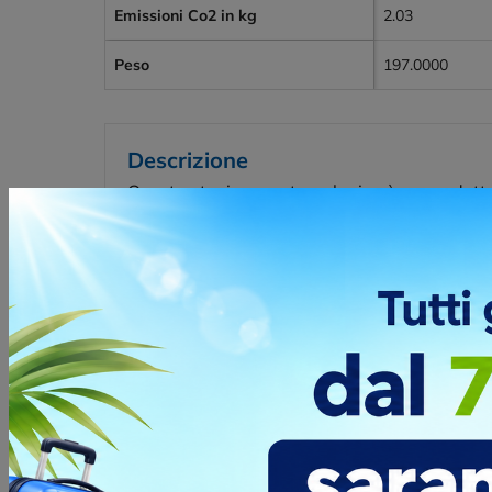
Emissioni Co2 in kg
2.03
Peso
197.0000
Descrizione
Questa stazione meteorologica è un prodotto 
con ABS riciclato certificato RCS e bambù 100
RCS garantisce una filiera completamente certi
temperatura, umidità e funzione fasi lunari, o
tipo C da 100 cm in TPE riciclato certificato
Posizioni e tecniche di stampa
Disp
CO2