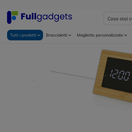
Home
Ufficio ed eventi
Gadget da scrivania personal
Tutti i prodotti
Braccialetti
Magliette personalizzate