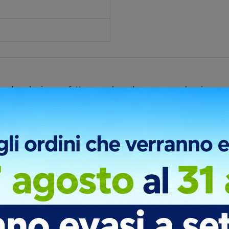
ed ecologico, perfetto per coloro che cercano un'opzione sos
% FSC®, il contenuto totale riciclato rappresenta il 65% del 
ficata dei materiali riciclati. Il display LED è e offre funzio
pzione 12/24 ore, Fahrenheit/Celsius e registrazione dell'umidi
 RCS. Il prodotto viene confezionato in una scatola FSC® mix.
onibilità
Richiedi Informazioni