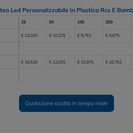
eteo Led Personalizzabile In Plastica Rcs E Ba
25
50
100
200
€ 13,020
€ 10,225
€ 9,763
€ 9,675
€ 16,516
€ 12,025
€ 10,975
€ 10,762
Quotazione esatta in tempo reale