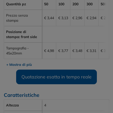
Quantità pz
50
100
200
300
500
Prezzo senza
€ 3,44
€ 3,13
€ 2,96
€ 2,94
€ 2,92
stampa
Posizione di
stampa: front side
Tampografia -
€ 4,98
€ 3,77
€ 3,48
€ 3,31
€ 3,19
45x20mm
+ Mostra di più
Quotazione esatta in tempo reale
Caratteristiche
Altezza
4