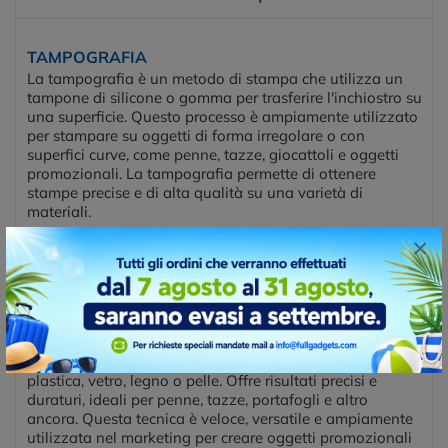
TAMPOGRAFIA
La tampografia è un metodo di stampa che utilizza un
tampone di silicone o gomma per trasferire l'inchiostro su
una superficie. Questo processo è ampiamente utilizzato
per stampare su oggetti di forma irregolare o con
superfici curve, come penne, tazze, giocattoli e oggetti
promozionali. La tampografia permette di ottenere
stampe precise e di alta qualità su una varietà di
materiali.
×
Posizioni di stampa
FRONT SIDE
INCISIONE LASER
L'incisione laser per oggetti promozionali utilizza un
raggio laser per personalizzare materiali come metallo,
plastica, vetro, legno o pelle. Offre risultati precisi e
duraturi, ideali per penne, tazze, portafogli e altro
ancora. Questa tecnica è veloce, versatile e ampiamente
utilizzata nel marketing per creare oggetti promozionali