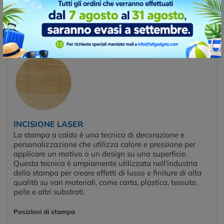
prodotti industriali e promozionali.
Posizioni di stampa
LID
INCISIONE LASER
La stampa a caldo è una tecnica di decorazione e
personalizzazione che utilizza calore e pressione per
applicare un motivo o un design su una superficie.
Questa tecnica è ampiamente utilizzata nell'industria
della stampa per creare effetti di lusso e finiture di alta
qualità su vari materiali, come carta, plastica, tessuto,
pelle e altri substrati.
Posizioni di stampa