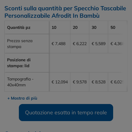
Sconti sulla quantità per Specchio Tascabile
Personalizzabile Afrodit In Bambù
Quantità pz
10
20
30
50
1
Prezzo senza
€ 7,488
€ 6,222
€ 5,589
€ 4,368
€
stampa
Posizione di
stampa: lid
Tampografia -
€ 12,094
€ 9,578
€ 8,528
€ 6,025
€
40x40mm
+ Mostra di più
Quotazione esatta in tempo reale