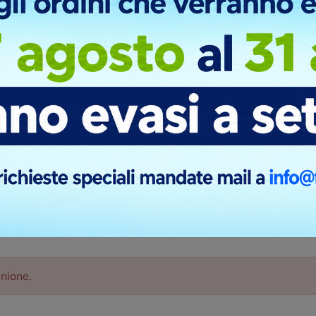
RONT
inione.