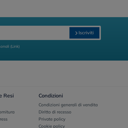
Iscriviti
onali (
Link
)
e Resi
Condizioni
Condizioni generali di vendita
fornitura
Diritto di recesso
ress
Private policy
Cookie policy