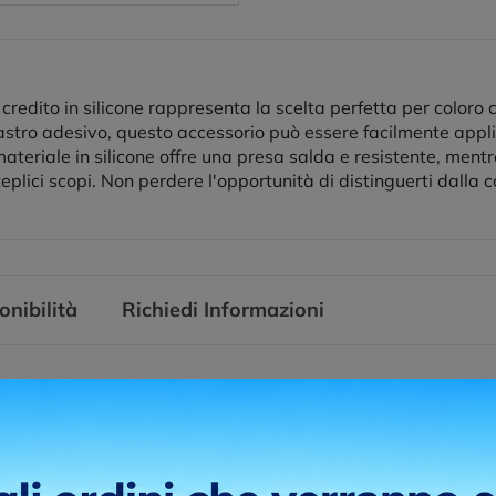
credito in silicone rappresenta la scelta perfetta per coloro
 nastro adesivo, questo accessorio può essere facilmente app
materiale in silicone offre una presa salda e resistente, mentre
eplici scopi. Non perdere l'opportunità di distinguerti dalla
onibilità
Richiedi Informazioni
pa serigrafica è una tecnica di stampa che utilizza un processo di
 teso su un telaio, chiamato "telaio serigrafico" o "schermo". Que
hiostro e altre impermeabili.
ni di stampa