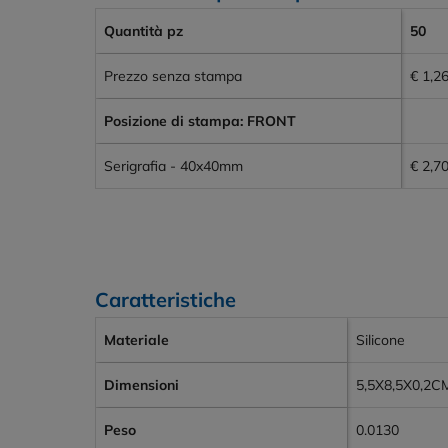
Quantità pz
50
Prezzo senza stampa
€ 1,2
Posizione di stampa: FRONT
Serigrafia - 40x40mm
€ 2,7
Caratteristiche
Materiale
Silicone
Dimensioni
5,5X8,5X0,2C
Peso
0.0130