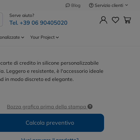
Servizio clienti
Blog
Precedente
Successivo
Serve aiuto?
Tel. +39 06 90405020
 Carte Di
Cod.
MO8736
izzabili In
onalizzate
Your Project
 carte di credito in silicone personalizzabile
da. Leggero e resistente, è l'accessorio ideale
nd in modo discreto ed elegante.
Bozza grafica prima della stampa
Calcola preventivo