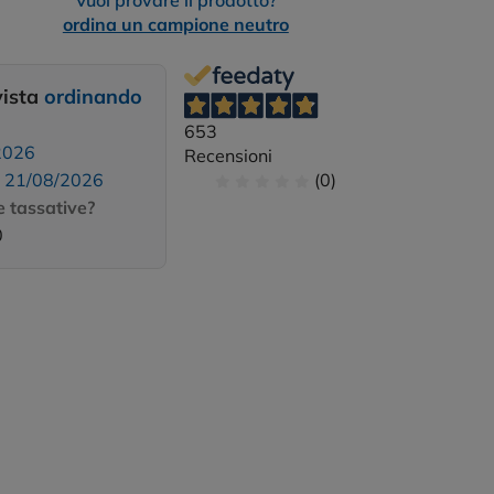
Vuoi provare il prodotto?
ordina un campione neutro
vista
ordinando
653
2026
Recensioni
:
21/08/2026
(0)
 tassative?
0