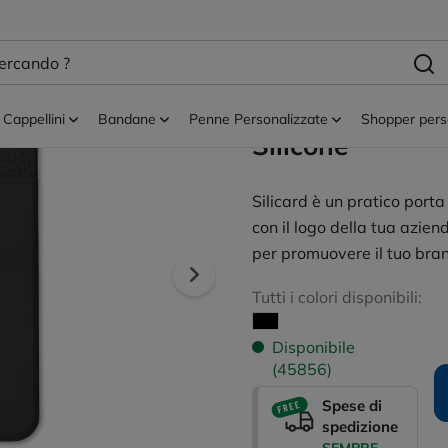
ogli
Porta carte di credito classiche
Silicard - Porta
Credito Personal
Cappellini
Bandane
Penne Personalizzate
Shopper pers
Silicone
Silicard è un pratico porta
con il logo della tua azien
per promuovere il tuo bra
Tutti i colori disponibili:
Disponibile
(45856)
Spese di
spedizione