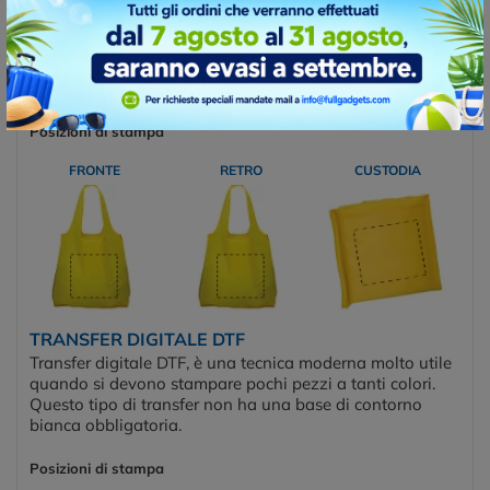
un’ottima resa sia su supporti piani che su quelli
leggermente concavi e, a seconda della richiesta,
permette di ottenere stampe artistiche a tinte piatte, con
incastri di due o più colori. Dà un effetto brillante e
coprente alla stampa, anche su basi scure.
Posizioni di stampa
FRONTE
RETRO
CUSTODIA
TRANSFER DIGITALE DTF
Transfer digitale DTF, è una tecnica moderna molto utile
quando si devono stampare pochi pezzi a tanti colori.
Questo tipo di transfer non ha una base di contorno
bianca obbligatoria.
Posizioni di stampa