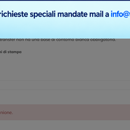
ni di stampa
r digitale DTF, è una tecnica moderna molto utile quando si devo
 transfer non ha una base di contorno bianca obbligatoria.
ni di stampa
inione.