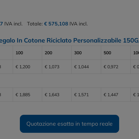
17
IVA incl.
Totale:
€ 575,108
IVA incl.
Regalo In Cotone Riciclato Personalizzabile 150
100
200
300
500
10
8
€ 1,200
€ 1,073
€ 1,044
€ 0,972
€ 
8
€ 1,885
€ 1,643
€ 1,571
€ 1,447
€ 
Quotazione esatta in tempo reale