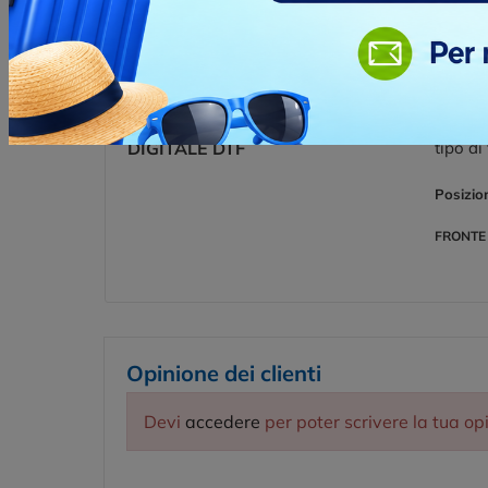
Posizio
FRONTE
TRANSFER
Transfe
DIGITALE DTF
tipo di
Posizio
FRONTE
Opinione dei clienti
Devi
accedere
per poter scrivere la tua op