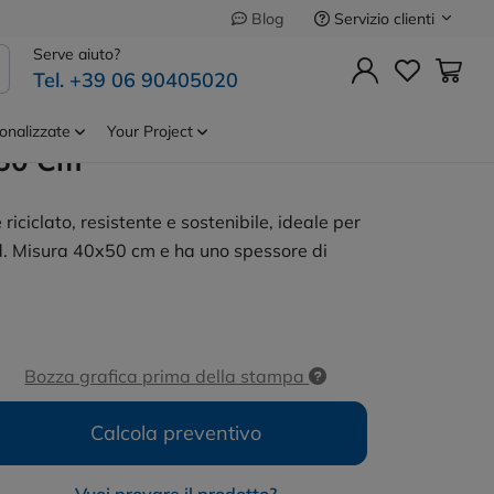
Servizio clienti
Blog
Precedente
Successivo
Serve aiuto?
Tel. +39 06 90405020
lo In Cotone
Cod.
21108
alizzabile
onalizzate
Your Project
 50 Cm
riciclato, resistente e sostenibile, ideale per
nd. Misura 40x50 cm e ha uno spessore di
Bozza grafica prima della stampa
Calcola preventivo