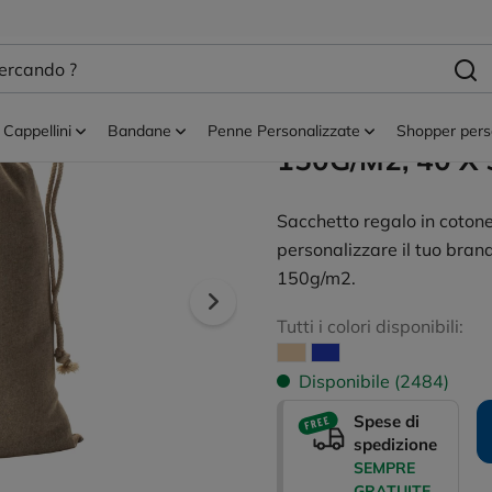
hiusura a coulisse
Sacchetti ecologici
Sacchetto Rega
Riciclato Person
Cappellini
Bandane
Penne Personalizzate
Shopper pers
150G/M2, 40 X
Sacchetto regalo in cotone 
personalizzare il tuo bra
150g/m2.
Tutti i colori disponibili:
Disponibile (2484)
Spese di
spedizione
SEMPRE
GRATUITE