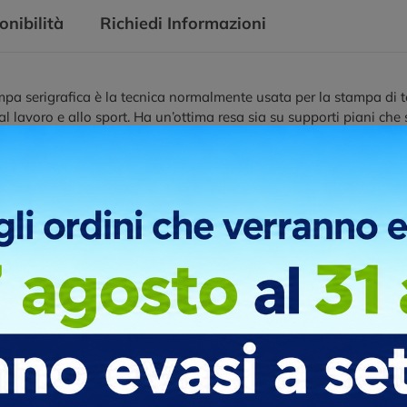
onibilità
Richiedi Informazioni
pa serigrafica è la tecnica normalmente usata per la stampa di te
l lavoro e allo sport. Ha un’ottima resa sia su supporti piani che
ta, permette di ottenere stampe artistiche a tinte piatte, con incastr
e alla stampa, anche su basi scure.
ni di stampa
r digitale DTF, è una tecnica moderna molto utile quando si devo
 transfer non ha una base di contorno bianca obbligatoria.
ni di stampa
r digitale DTF, è una tecnica moderna molto utile quando si devo
 transfer non ha una base di contorno bianca obbligatoria.