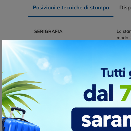
Posizioni e tecniche di stampa
Disp
SERIGRAFIA
La stam
moda, a
richies
coprent
Posizio
FRONTE
TRANSFER
Transfe
DIGITALE DTF
tipo di
Posizio
FRONTE
TRANSFER
Transfe
DIGITALE DTF
tipo di