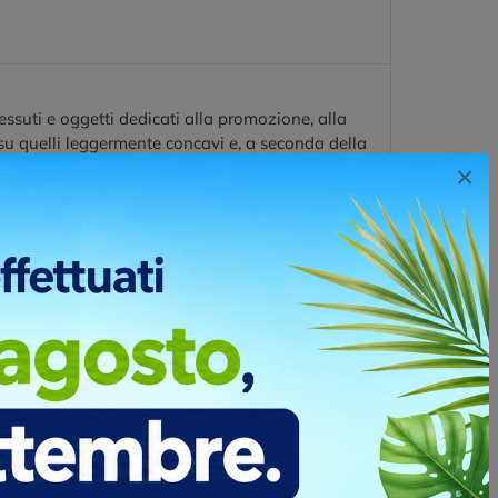
ssuti e oggetti dedicati alla promozione, alla
 su quelli leggermente concavi e, a seconda della
i di due o più colori. Dà un effetto brillante e
×
no stampare pochi pezzi a tanti colori. Questo
no stampare pochi pezzi a tanti colori. Questo