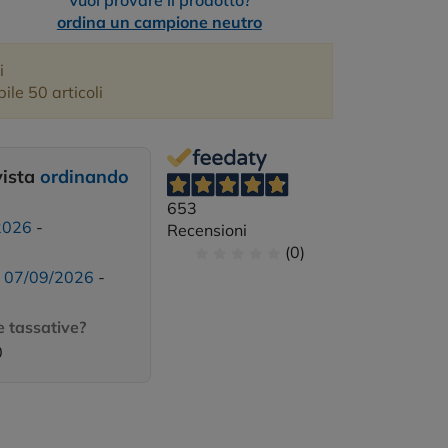
Vuoi provare il prodotto?
ordina un campione neutro
i
le 50 articoli
vista
ordinando
653
2026
-
Recensioni
(0)
:
07/09/2026
-
 tassative?
0