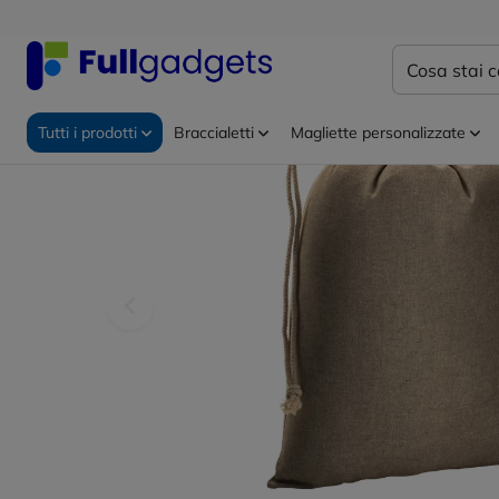
Home
Zaini e sacche personalizzate
Sacchetti con c
Tutti i prodotti
Braccialetti
Magliette personalizzate