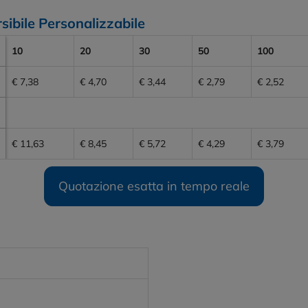
sibile Personalizzabile
10
20
30
50
100
€ 7,38
€ 4,70
€ 3,44
€ 2,79
€ 2,52
€ 11,63
€ 8,45
€ 5,72
€ 4,29
€ 3,79
Quotazione esatta in tempo reale