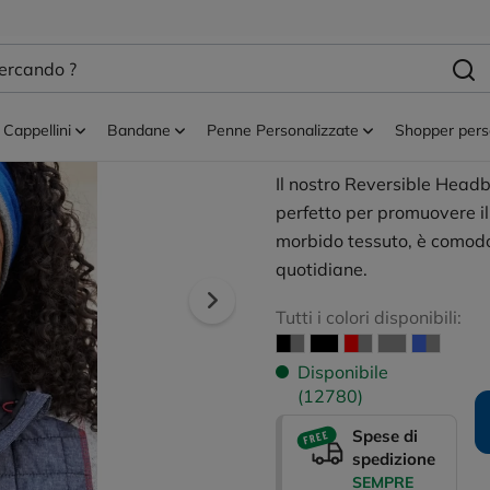
sonalizzati
Fasce testa
Fascia Reversibi
Personalizzabil
Cappellini
Bandane
Penne Personalizzate
Shopper pers
Il nostro Reversible Head
perfetto per promuovere il
morbido tessuto, è comodo 
quotidiane.
Tutti i colori disponibili:
Disponibile
(12780)
Spese di
spedizione
SEMPRE