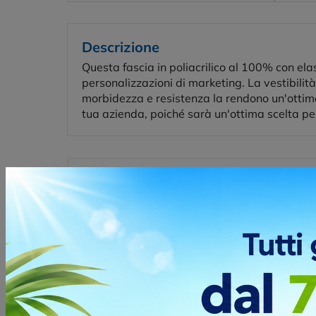
Descrizione
Questa fascia in poliacrilico al 100% con elas
personalizzazioni di marketing. La vestibilità
morbidezza e resistenza la rendono un'ottima 
tua azienda, poiché sarà un'ottima scelta pe
Posizioni e tecniche di stampa
Misu
TRANSFER
Transfe
DIGITALE DTF
tipo di
Posizio
FRONTE