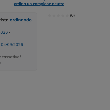
ordina un campione neutro
(0)
vista
ordinando
2026
-
:
04/09/2026
-
 tassative?
0