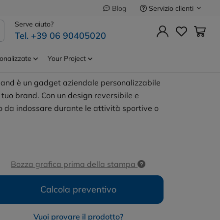
Servizio clienti
Blog
Precedente
Successivo
Serve aiuto?
Tel. +39 06 90405020
le
Cod.
MB7401
e
onalizzate
Your Project
band è un gadget aziendale personalizzabile
 tuo brand. Con un design reversibile e
da indossare durante le attività sportive o
Bozza grafica prima della stampa
Calcola preventivo
Vuoi provare il prodotto?