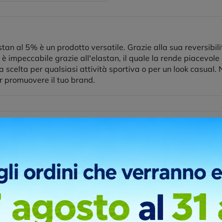
tan al 5% è un prodotto versatile. Grazie alla sua reversibili
 è impeccabile grazie all'elastan, il quale la rende piacevole
scelta per qualsiasi attività sportiva o per un look casual. 
r promuovere il tuo brand.
re taglie
Disponibilità
Richiedi Informazioni
r digitale DTF, è una tecnica moderna molto utile quando si devo
 transfer non ha una base di contorno bianca obbligatoria.
ni di stampa