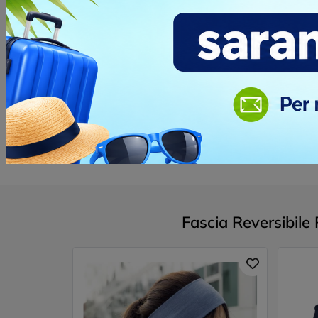
Opinione dei clienti
Devi
accedere
per poter scrivere la tua op
Fascia Reversibile 