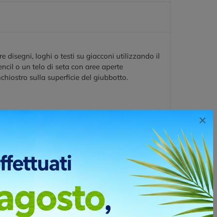
e disegni, loghi o testi su giacconi utilizzando il
ncil o un telo di seta con aree aperte
chiostro sulla superficie del giubbotto.
×
in grado esaltare il capo di abbigliamento e lo
to elegante. Per realizzare un ricamo serve un
nti” che le macchine ricamatrici possono
 di 5.000 punti, in caso di loghi che ne