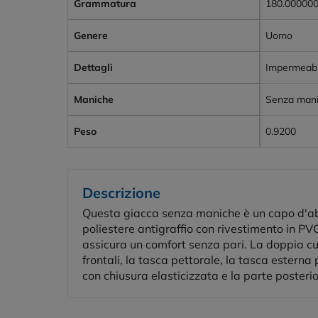
Grammatura
180.00000
Genere
Uomo
Dettagli
Impermeabi
Maniche
Senza man
Peso
0.9200
Descrizione
Questa giacca senza maniche è un capo d'abbi
poliestere antigraffio con rivestimento in PV
assicura un comfort senza pari. La doppia cuc
frontali, la tasca pettorale, la tasca estern
con chiusura elasticizzata e la parte poster