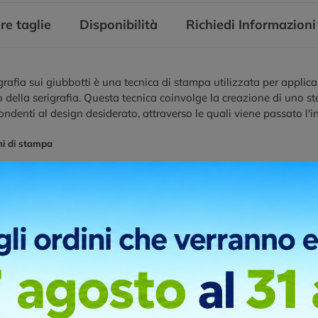
re taglie
Disponibilità
Richiedi Informazioni
grafia sui giubbotti è una tecnica di stampa utilizzata per applicar
della serigrafia. Questa tecnica coinvolge la creazione di uno ste
ondenti al design desiderato, attraverso le quali viene passato l'in
ni di stampa
UORE
LATO DESTRO
RETRO
ica di personalizzazione con il ricamo diretto è molto bella, ed è 
ella personalizzazione. Un indumento ricamato risulta sempre mol
ma che elabora il file del logo convertendolo in una serie di “pu
re sui più svariati tessuti. Il prezzo che offriamo è per un massimo
pano un numero maggiore dovremmo fare un preventivo diverso.
ni di stampa
UORE
LATO DESTRO