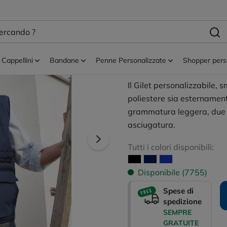
zzati
Gilet uomo personalizzati
Res Lance Bod
C/Tash Personal
Cappellini
Bandane
Penne Personalizzate
Shopper pers
Il Gilet personalizzabile, 
poliestere sia esternamen
grammatura leggera, due ta
asciugatura.
Tutti i colori disponibili:
Disponibile (7755)
Spese di
spedizione
SEMPRE
GRATUITE