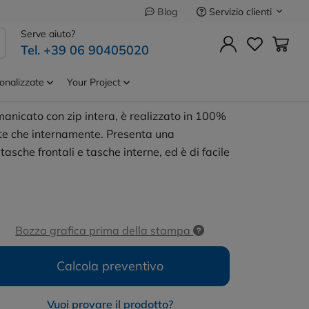
Servizio clienti
Blog
Precedente
Successivo
Serve aiuto?
Tel. +39 06 90405020
ywar S/Man
Cod.
RER127
izzabile |Result
onalizzate
Your Project
smanicato con zip intera, è realizzato in 100%
te che internamente. Presenta una
sche frontali e tasche interne, ed è di facile
Bozza grafica prima della stampa
Calcola preventivo
Vuoi provare il prodotto?