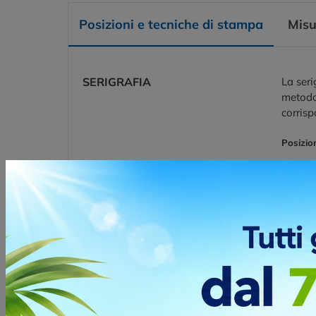
Posizioni e tecniche di stampa
Misu
SERIGRAFIA
La seri
metodo 
corrisp
Posizio
LATO C
RICAMO -
La tecn
5.000 PUNTI
stile d
program
applica
svilup
Posizio
LATO C