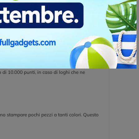
no stampare pochi pezzi a tanti colori. Questo
in grado esaltare il capo di abbigliamento e lo
to elegante. Per realizzare un ricamo serve un
nti” che le macchine ricamatrici possono
o di 10.000 punti, in caso di loghi che ne
no stampare pochi pezzi a tanti colori. Questo