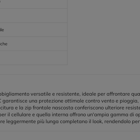
0
le
iche
gliamento versatile e resistente, ideale per affrontare qual
C garantisce una protezione ottimale contro vento e pioggia, 
itura e la zip frontale nascosta conferiscono ulteriore resi
a per il cellulare e quella interna offrono un'ampia gamma di 
iore leggermente più lunga completano il look, rendendolo per