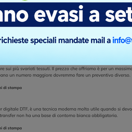
r digitale DTF, è una tecnica moderna molto utile quando si devo
 transfer non ha una base di contorno bianca obbligatoria.
ni di stampa
UORE
LATO DESTRO
ica di personalizzazione con il ricamo diretto è molto bella, ed è 
ella personalizzazione. Un indumento ricamato risulta sempre mol
ma che elabora il file del logo convertendolo in una serie di “pu
re sui più svariati tessuti. Il prezzo che offriamo è per un massim
pano un numero maggiore dovremmo fare un preventivo diverso.
ni di stampa
r digitale DTF, è una tecnica moderna molto utile quando si devo
 transfer non ha una base di contorno bianca obbligatoria.
ni di stampa