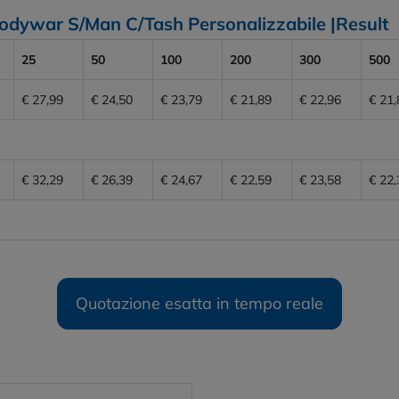
Bodywar S/Man C/Tash Personalizzabile |Result
25
50
100
200
300
500
€ 27,99
€ 24,50
€ 23,79
€ 21,89
€ 22,96
€ 21,
€ 32,29
€ 26,39
€ 24,67
€ 22,59
€ 23,58
€ 22,
Quotazione esatta in tempo reale