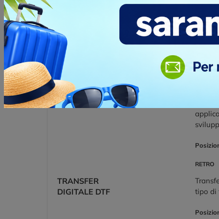
TRANSFER
Transfe
DIGITALE DTF
tipo di
Posizio
LATO C
RICAMO
La tecn
-10.000 PUNTI
stile d
program
applica
svilup
Posizio
RETRO
TRANSFER
Transfe
DIGITALE DTF
tipo di
Posizio