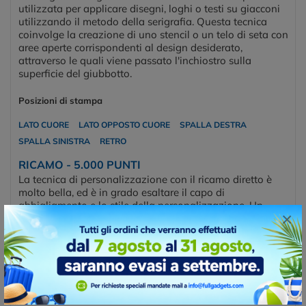
utilizzata per applicare disegni, loghi o testi su giacconi
utilizzando il metodo della serigrafia. Questa tecnica
coinvolge la creazione di uno stencil o un telo di seta con
aree aperte corrispondenti al design desiderato,
attraverso le quali viene passato l'inchiostro sulla
superficie del giubbotto.
Posizioni di stampa
LATO CUORE
LATO OPPOSTO CUORE
SPALLA DESTRA
SPALLA SINISTRA
RETRO
RICAMO - 5.000 PUNTI
La tecnica di personalizzazione con il ricamo diretto è
molto bella, ed è in grado esaltare il capo di
abbigliamento e lo stile della personalizzazione. Un
×
indumento ricamato risulta sempre molto elegante. Per
realizzare un ricamo serve un programma che elabora il
file del logo convertendolo in una serie di “punti” che le
macchine ricamatrici possono applicare sui più svariati
tessuti. Il prezzo che offriamo è per un massimo di 5.000
punti, in caso di loghi che ne sviluppano un numero
maggiore dovremmo fare un preventivo diverso.