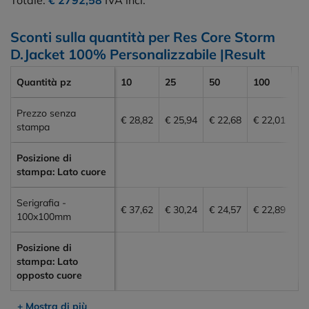
Sconti sulla quantità per Res Core Storm
D.Jacket 100% Personalizzabile |Result
Quantità pz
10
25
50
100
20
Prezzo senza
€ 28,82
€ 25,94
€ 22,68
€ 22,01
€ 
stampa
Posizione di
stampa: Lato cuore
Serigrafia -
€ 37,62
€ 30,24
€ 24,57
€ 22,89
€ 
100x100mm
Posizione di
stampa: Lato
opposto cuore
+ Mostra di più