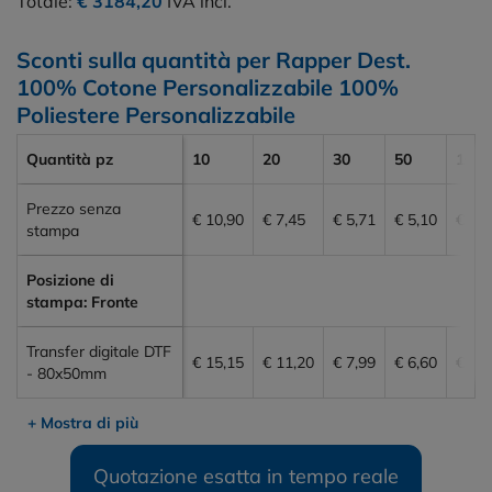
Totale:
€ 3184,20
IVA incl.
Sconti sulla quantità per Rapper Dest.
100% Cotone Personalizzabile 100%
Poliestere Personalizzabile
Quantità pz
10
20
30
50
100
Prezzo senza
€ 10,90
€ 7,45
€ 5,71
€ 5,10
€ 4,7
stampa
Posizione di
stampa: Fronte
Transfer digitale DTF
€ 15,15
€ 11,20
€ 7,99
€ 6,60
€ 6,0
- 80x50mm
+ Mostra di più
Quotazione esatta in tempo reale