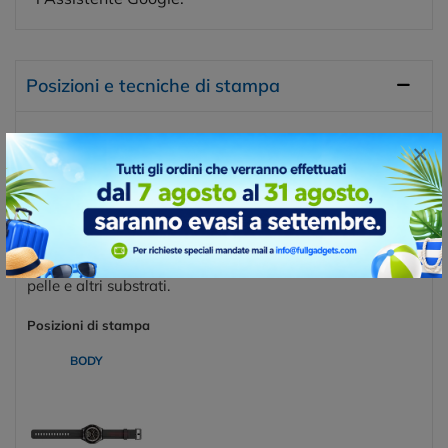
Posizioni e tecniche di stampa
×
INCISIONE LASER
La stampa a caldo è una tecnica di decorazione e
personalizzazione che utilizza calore e pressione per
applicare un motivo o un design su una superficie.
Questa tecnica è ampiamente utilizzata nell'industria
della stampa per creare effetti di lusso e finiture di alta
qualità su vari materiali, come carta, plastica, tessuto,
pelle e altri substrati.
Posizioni di stampa
BODY