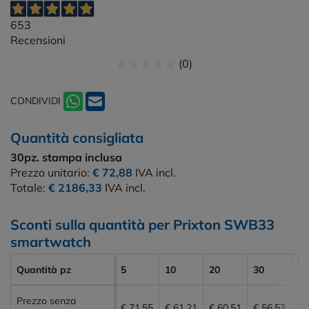
653
Recensioni
(0)
CONDIVIDI
Quantità consigliata
30pz.
stampa inclusa
Prezzo unitario:
€ 72,88
IVA incl.
Totale:
€ 2186,33
IVA incl.
Sconti sulla quantità per Prixton SWB33
smartwatch
Quantità pz
5
10
20
30
50
Prezzo senza
€ 71,55
€ 61,21
€ 60,51
€ 56,53
€ 