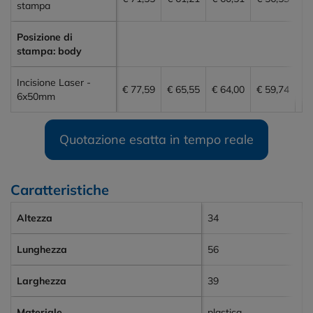
stampa
Posizione di
stampa: body
Incisione Laser -
€ 77,59
€ 65,55
€ 64,00
€ 59,74
€ 
6x50mm
Quotazione esatta in tempo reale
Caratteristiche
Altezza
34
Lunghezza
56
Larghezza
39
Materiale
plastica