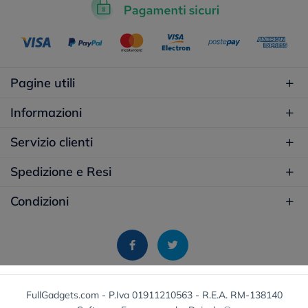
Pagine utili
Informazioni
Servizio clienti
Spedizione e Resi
Condizioni
FullGadgets.com - P.Iva 01911210563 - R.E.A. RM-138140