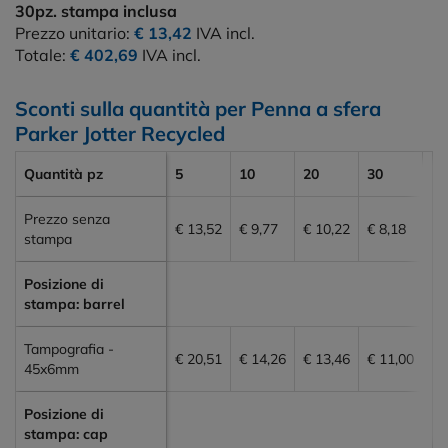
30pz.
stampa inclusa
Prezzo unitario:
€ 13,42
IVA incl.
Totale:
€ 402,69
IVA incl.
Sconti sulla quantità per Penna a sfera
Parker Jotter Recycled
Quantità pz
5
10
20
30
50
Prezzo senza
€ 13,52
€ 9,77
€ 10,22
€ 8,18
€ 
stampa
Posizione di
stampa: barrel
Tampografia -
€ 20,51
€ 14,26
€ 13,46
€ 11,00
€ 
45x6mm
Posizione di
stampa: cap