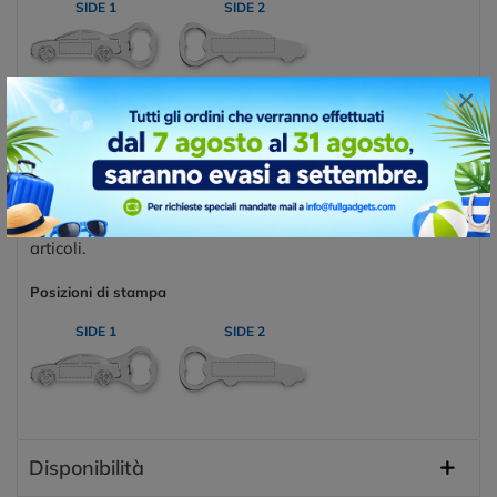
SIDE 1
SIDE 2
×
TAMPOGRAFIA
La tampografia è una tecnica di stampa che consente di
trasferire un'immagine o un design su superfici
tridimensionali o irregolari, come oggetti, giocattoli,
penne, tazze e molti altri materiali. Questa tecnica di
stampa è spesso utilizzata per prodotti promozionali,
personalizzazioni di oggetti e produzione di piccoli
articoli.
Posizioni di stampa
SIDE 1
SIDE 2
Disponibilità