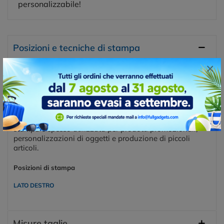
personalizzabile!
Posizioni e tecniche di stampa
×
TAMPOGRAFIA
La tampografia è una tecnica di stampa che consente di
trasferire un'immagine o un design su superfici
tridimensionali o irregolari, come oggetti, giocattoli,
penne, tazze e molti altri materiali. Questa tecnica di
stampa è spesso utilizzata per prodotti promozionali,
personalizzazioni di oggetti e produzione di piccoli
articoli.
Posizioni di stampa
LATO DESTRO
Misure taglie