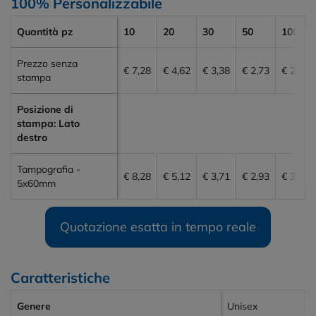
100% Personalizzabile
Quantità pz
10
20
30
50
100
Prezzo senza
€ 7,28
€ 4,62
€ 3,38
€ 2,73
€ 2,47
stampa
Posizione di
stampa: Lato
destro
Tampografia -
€ 8,28
€ 5,12
€ 3,71
€ 2,93
€ 3,16
5x60mm
Quotazione esatta in tempo reale
Caratteristiche
Genere
Unisex