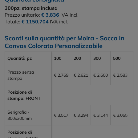
300pz.
stampa inclusa
Prezzo unitario:
€ 3,836
IVA incl.
Totale:
€ 1150,704
IVA incl.
Sconti sulla quantità per Moira - Sacca In
Canvas Colorato Personalizzabile
Quantità pz
100
200
300
500
10
Prezzo senza
€ 2,769
€ 2,621
€ 2,600
€ 2,583
€ 
stampa
Posizione di
stampa: FRONT
Serigrafia -
€ 3,517
€ 3,294
€ 3,144
€ 3,055
€ 
300x300mm
Posizione di