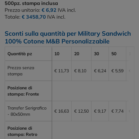
500pz.
stampa inclusa
Prezzo unitario:
€ 6,92
IVA incl.
Totale:
€ 3458,70
IVA incl.
Sconti sulla quantità per Military Sandwich
100% Cotone M&B Personalizzabile
Quantità pz
10
20
30
50
100
Prezzo senza
€ 11,73
€ 8,10
€ 6,24
€ 5,59
€ 5,2
stampa
Posizione di
stampa: Fronte
Transfer Serigrafico
€ 16,63
€ 12,50
€ 9,17
€ 7,74
€ 6,5
- 80x50mm
Posizione di
stampa: Retro