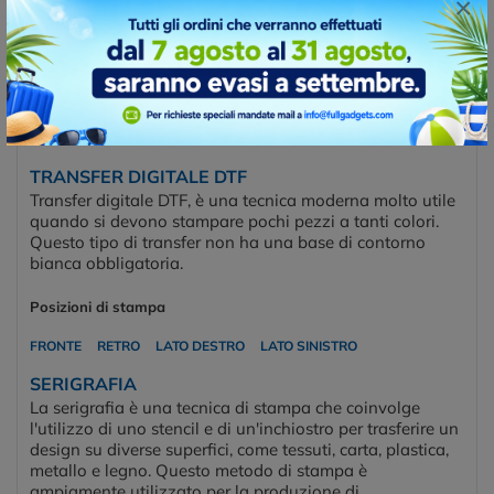
×
desiderata. Questa tecnica viene utilizzata per
personalizzare abbigliamento, tessuti, accessori e altri
prodotti.
Posizioni di stampa
FRONTE
RETRO
LATO DESTRO
LATO SINISTRO
TRANSFER DIGITALE DTF
Transfer digitale DTF, è una tecnica moderna molto utile
quando si devono stampare pochi pezzi a tanti colori.
Questo tipo di transfer non ha una base di contorno
bianca obbligatoria.
Posizioni di stampa
FRONTE
RETRO
LATO DESTRO
LATO SINISTRO
SERIGRAFIA
La serigrafia è una tecnica di stampa che coinvolge
l'utilizzo di uno stencil e di un'inchiostro per trasferire un
design su diverse superfici, come tessuti, carta, plastica,
metallo e legno. Questo metodo di stampa è
ampiamente utilizzato per la produzione di