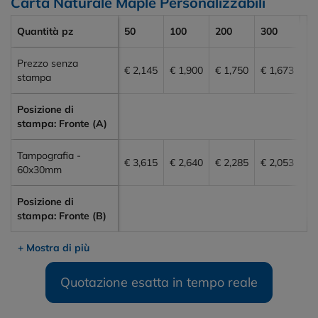
Carta Naturale Maple Personalizzabili
Quantità pz
50
100
200
300
50
Prezzo senza
€ 2,145
€ 1,900
€ 1,750
€ 1,673
€ 
stampa
Posizione di
stampa: Fronte (A)
Tampografia -
€ 3,615
€ 2,640
€ 2,285
€ 2,053
€ 
60x30mm
Posizione di
stampa: Fronte (B)
+ Mostra di più
Quotazione esatta in tempo reale