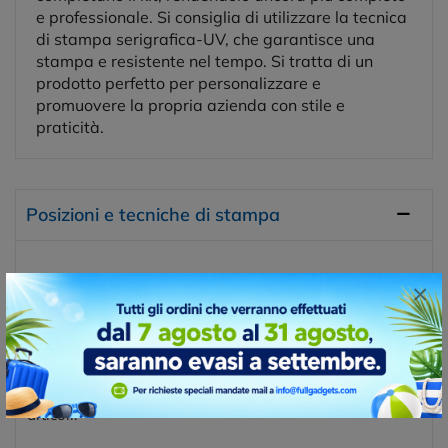
e professionale. Si consiglia di utilizzare la tecnica
di stampa serigrafica-UV, che garantisce una
stampa e resistente nel tempo. Si tratta di un
prodotto perfetto per personalizzare e
promuovere la propria azienda con stile e
praticità.
Posizioni e tecniche di stampa
TAMPOGRAFIA
×
La tampografia è una tecnica di stampa che consente di
trasferire un'immagine o un design su superfici
tridimensionali o irregolari, come oggetti, giocattoli,
penne, tazze e molti altri materiali. Questa tecnica di
stampa è spesso utilizzata per prodotti promozionali,
personalizzazioni di oggetti e produzione di piccoli
articoli.