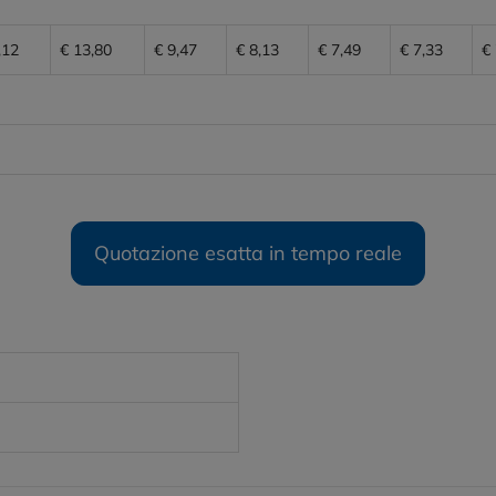
,12
€ 13,80
€ 9,47
€ 8,13
€ 7,49
€ 7,33
€ 
Quotazione esatta in tempo reale