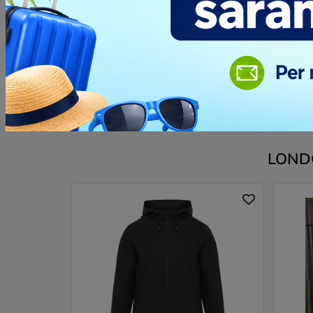
Opinione dei clienti
Devi
accedere
per poter scrivere la tua op
LONDON