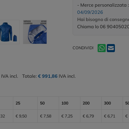
- Merce personalizzata 
04/09/2026
Hai bisogno di consegne
Chiama lo 06 9040502
CONDIVIDI
IVA incl.
Totale:
€ 991,86
IVA incl.
25
50
100
200
300
5
,32
€ 9,50
€ 7,58
€ 7,25
€ 6,79
€ 6,71
€ 