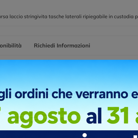
laccio stringivita tasche laterali ripiegabile in custodia pol
onibilità
Richiedi Informazioni
grafia sui giubbotti è una tecnica di stampa utilizzata per applicar
della serigrafia. Questa tecnica coinvolge la creazione di uno ste
ondenti al design desiderato, attraverso le quali viene passato l'in
ni di stampa
UORE
LATO DESTRO
RETRO