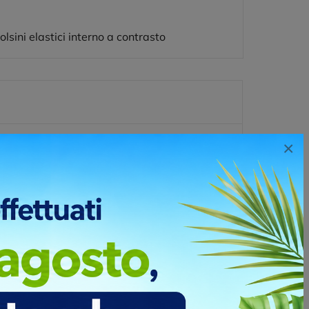
sini elastici interno a contrasto
×
e disegni, loghi o testi su giacconi utilizzando il
ncil o un telo di seta con aree aperte
chiostro sulla superficie del giubbotto.