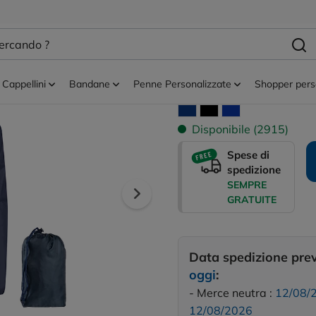
ersonalizzati
Impermeabili personalizzati uomo
LONDON
Cappellini
Bandane
Penne Personalizzate
Shopper pers
Tutti i colori disponibili:
Disponibile (2915)
Spese di
spedizione
SEMPRE
GRATUITE
Data spedizione pre
oggi
:
- Merce neutra :
12/08/
12/08/2026