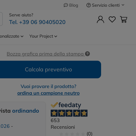
Servizio clienti
Blog
Precedente
Successivo
Serve aiuto?
Tel. +39 06 90405020
Cod.
PM780
onalizzate
Your Project
Bozza grafica prima della stampa
Calcola preventivo
Vuoi provare il prodotto?
ordina un campione neutro
vista
ordinando
653
2026
-
Recensioni
(0)