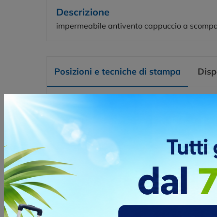
Descrizione
impermeabile antivento cappuccio a scomparsa 
Posizioni e tecniche di stampa
Disp
SERIGRAFIA
La seri
metodo 
corrisp
Posizio
LATO C