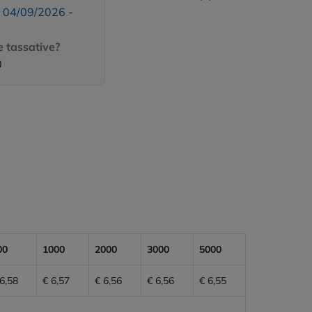
:
04/09/2026
-
 tassative?
0
00
1000
2000
3000
5000
6,58
€ 6,57
€ 6,56
€ 6,56
€ 6,55