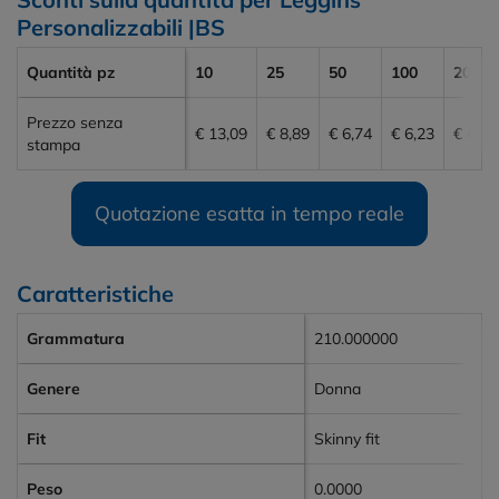
Personalizzabili |BS
Quantità pz
10
25
50
100
200
Prezzo senza
€ 13,09
€ 8,89
€ 6,74
€ 6,23
€ 6,01
stampa
Quotazione esatta in tempo reale
Caratteristiche
Grammatura
210.000000
Genere
Donna
Fit
Skinny fit
Peso
0.0000