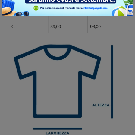
M
33,00
96,00
L
36,00
97,00
XL
39,00
98,00