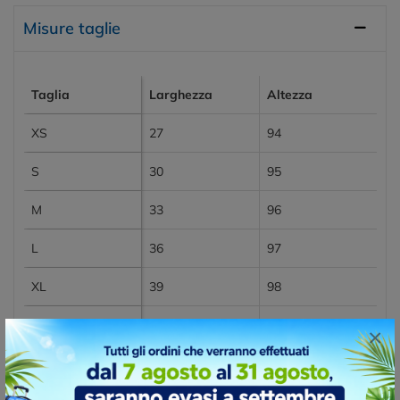
Misure taglie
Taglia
Larghezza
Altezza
XS
27
94
S
30
95
M
33
96
L
36
97
XL
39
98
XS
27,00
94,00
×
S
30,00
95,00