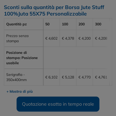
Sconti sulla quantità per Borsa Jute Stuff
100%Juta 55X75 Personalizzabile
Quantità pz
50
100
200
300
50
Prezzo senza
€ 4,602
€ 4,378
€ 4,200
€ 4,208
€ 
stampa
Posizione di
stampa: Posizione
usabile
Serigrafia -
€ 6,102
€ 5,128
€ 4,770
€ 4,761
€ 
350x400mm
+ Mostra di più
Quotazione esatta in tempo reale