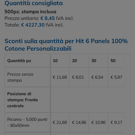
Quantità consigliata
500pz.
stampa inclusa
Prezzo unitario:
€ 8,45
IVA incl.
Totale:
€ 4227,30
IVA incl.
Sconti sulla quantità per Hit 6 Panels 100%
Cotone Personalizzabili
Quantità pz
10
20
30
50
100
Prezzo senza
€ 11,68
€ 8,01
€ 6,54
€ 5,87
€ 5
stampa
Posizione di
stampa: Fronte
centrale
Ricamo - 5.000 punti
€ 21,68
€ 14,96
€ 10,96
€ 9,17
€ 8
- 80x50mm