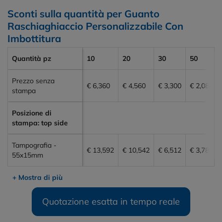
Sconti sulla quantità per Guanto
Raschiaghiaccio Personalizzabile Con
Imbottitura
Quantità pz
10
20
30
50
Prezzo senza
€ 6,360
€ 4,560
€ 3,300
€ 2,088
stampa
Posizione di
stampa: top side
Tampografia -
€ 13,592
€ 10,542
€ 6,512
€ 3,784
55x15mm
+ Mostra di più
Quotazione esatta in tempo reale