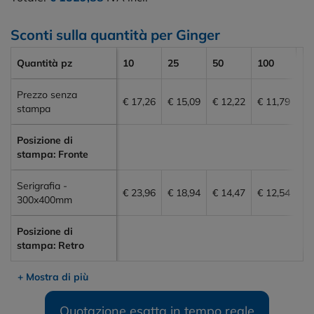
Sconti sulla quantità per Ginger
Quantità pz
10
25
50
100
20
Prezzo senza
€ 17,26
€ 15,09
€ 12,22
€ 11,79
€ 
stampa
Posizione di
stampa: Fronte
Serigrafia -
€ 23,96
€ 18,94
€ 14,47
€ 12,54
€ 
300x400mm
Posizione di
stampa: Retro
+ Mostra di più
Quotazione esatta in tempo reale